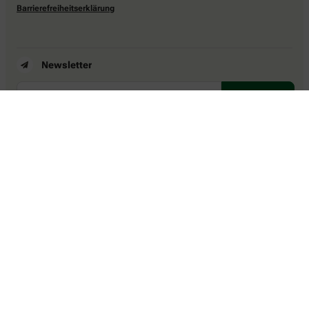
Barrierefreiheitserklärung
Newsletter
Social Media
Ein Service von
Über die Kooperation