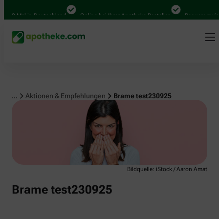
.000 Mal in Deutschland
Online bei Ihrer Apotheke Bestellen
Bequem zwisch
...
Aktionen & Empfehlungen
Brame test230925
Bildquelle: iStock / Aaron Amat
Brame test230925