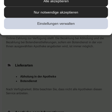
Alle akzeptieren
Nur notwendige akzeptieren
Zahlarten
Einstellungen verwalten
Bitte beachten Sie, dass nicht jede Apotheke auf ia.de die Möglichkeit der
Online-Zahlung zur Verfügung stellt. Die Bezahlung bei Abholung und die
Bezahlung bei Botendienstlieferungen, sofern ein Botendienst in der von
Ihnen ausgewählten Apotheke angeboten wird, ist immer möglich.
Lieferarten
Abholung in der Apotheke
Botendienst
Nach Verfügbarkeit. Bitte beachten Sie, dass nicht alle Apotheken diesen
Service anbieten.