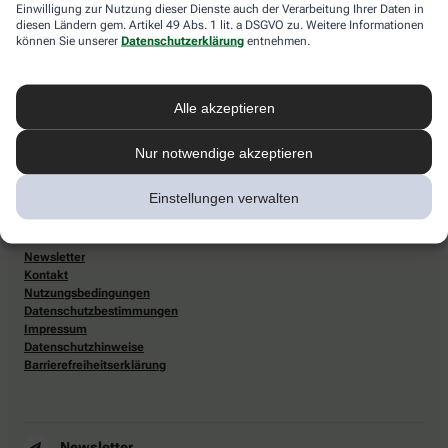
Einwilligung zur Nutzung dieser Dienste auch der Verarbeitung Ihrer Daten in
Lieferarten
diesen Ländern gem. Artikel 49 Abs. 1 lit. a DSGVO zu. Weitere Informationen
können Sie unserer
Datenschutzerklärung
entnehmen.
Abholung in der Apotheke
Botendienst
Alle akzeptieren
Nach Verfügbarkeit. Bitte beachten Sie, dass nicht alle Apotheken diesen
Service anbieten.
Nur notwendige akzeptieren
Einstellungen verwalten
Apotheke.com Informationen
Newsletter
Kontakt
Nutzungsbedingungen
Datenschutzbestimmungen
Impressum
Datenschutzhinweise
Barrierefreiheitserklärung
Newsletter