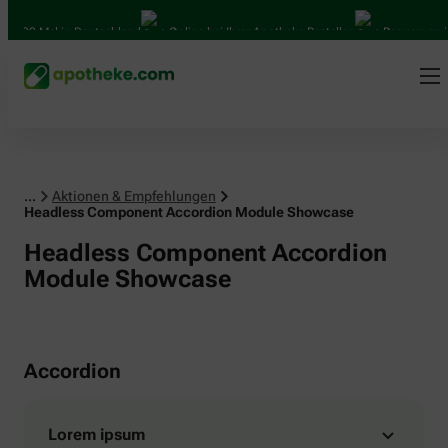
4.000 Mal in Deutschland
Online bei Ihrer Apotheke Bestellen
Bequem zwis
...
Aktionen & Empfehlungen
Headless Component Accordion Module Showcase
Headless Component Accordion
Module Showcase
Accordion
Lorem ipsum