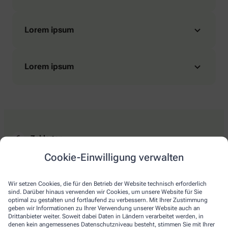
Lorem ipsum
Lorem ipsum
Zahlarten
Cookie-Einwilligung verwalten
Bitte beachten Sie, dass nicht jede Apotheke auf ia.de die Möglichkeit der
Online-Zahlung zur Verfügung stellt. Die Bezahlung bei Abholung und die
Wir setzen Cookies, die für den Betrieb der Website technisch erforderlich
Bezahlung bei Botendienstlieferungen, sofern ein Botendienst in der von
sind. Darüber hinaus verwenden wir Cookies, um unsere Website für Sie
Ihnen ausgewählten Apotheke angeboten wird, ist immer möglich.
optimal zu gestalten und fortlaufend zu verbessern. Mit Ihrer Zustimmung
geben wir Informationen zu Ihrer Verwendung unserer Website auch an
Drittanbieter weiter. Soweit dabei Daten in Ländern verarbeitet werden, in
denen kein angemessenes Datenschutzniveau besteht, stimmen Sie mit Ihrer