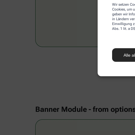
Wir setzen Coo
Cookies, um u
geben wir Inf
in Ländern ve
Einwilligung z
Abs. 1 lit. a
Alle a
Banner Module - from option