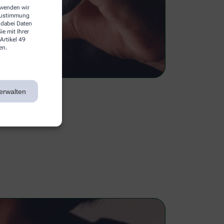
erwenden wir
 Zustimmung
 dabei Daten
e mit Ihrer
Artikel 49
en.
erwalten