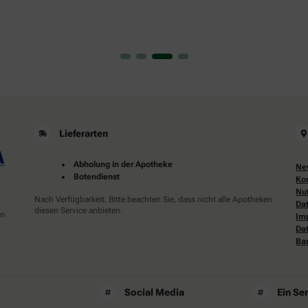
Lieferarten
Abholung in der Apotheke
Ne
Botendienst
Ko
Nu
Nach Verfügbarkeit. Bitte beachten Sie, dass nicht alle Apotheken
Da
diesen Service anbieten.
en
Im
Da
Bar
Social Media
Ein Se