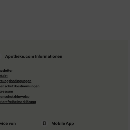
Apotheke.com Informationen
wsletter
ntakt
tzungsbedingungen
tenschutzbestimmungen
pressum
tenschutzhinweise
rierefreiheitserklärung
rvice von
Mobile App