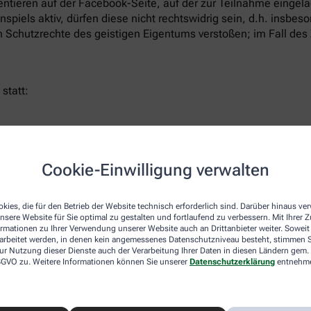
ntieren auf der Facebook-Seite, auf der zur Teilnahme eingel
iels aktiv, dürfen diese nicht rechtswidrig sein, d.h. insbes
Schutzrechte des geistigen Eigentums verstoßen; im Fall des
statt:
den und eine Barauszahlung des Gewinns ist ausgeschlossen.
 in diesem Zeitraum nicht mit seiner Zustelladresse meldet o
Cookie-Einwilligung verwalten
er:
kies, die für den Betrieb der Website technisch erforderlich sind. Darüber hinaus v
nsere Website für Sie optimal zu gestalten und fortlaufend zu verbessern. Mit Ihrer
t werden aus allen berechtigten Teilnehmern die Gewinner per 
ormationen zu Ihrer Verwendung unserer Website auch an Drittanbieter weiter. Soweit
Gewinner von AHD über ihren Gewinn benachrichtigt. Danach k
rarbeitet werden, in denen kein angemessenes Datenschutzniveau besteht, stimmen Si
Gewinner ist für die Richtigkeit der angegebenen Kontaktdate
ur Nutzung dieser Dienste auch der Verarbeitung Ihrer Daten in diesen Ländern gem. 
 DSGVO zu. Weitere Informationen können Sie unserer
Datenschutzerklärung
entnehm
 öffentlicher Kommentar zu hinterlassen. Die Gewinne werden v
 geht die Gefahr der Verschlechterung und des zufälligen Unt
e einverstanden, dass er von AHD zum Zwecke der Gewinnbenac