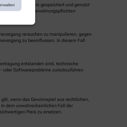
dresse des Gewinners gespeichert und genutzt
erwalten
e gesetzliche Aufbewahrungspflichten
hmevorgang versuchen zu manipulieren, gegen
mevorgang zu beeinflussen. In diesem Fall
ertragung entstanden sind, technische
e- oder Softwareprobleme zurückzuführen
gilt, wenn das Gewinnspiel aus rechtlichen,
 In dem unwahrscheinlichen Fall der
ichwertigen Preis zu ersetzen.