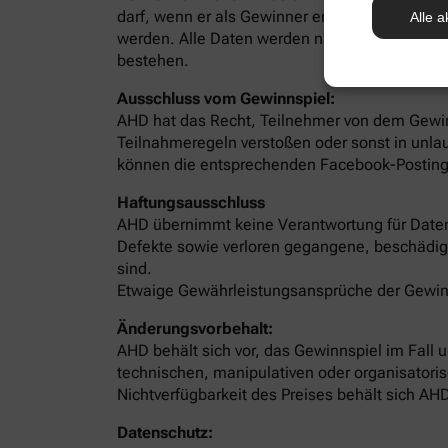
darf, wenn er als Gewinner ermittelt wurde. I
Alle a
werden. Alle Daten werden nach Ende des Gewi
bestehen.
Ausschluss vom Gewinnspiel:
AHD hat das Recht, Teilnehmer von dem Gewin
Teilnahmeregeln verstoßen oder sonst in unla
können die entsprechenden Facebook-Posting
Haftungsausschluss
AHD übernimmt keine Verantwortung für Daten
Defekte sowie verloren gegangene, beschädig
sind.
Etwaige Gewährleistungsansprüche der Gewin
Änderungsvorbehalt:
AHD behält sich vor, das Gewinnspiel im Fall 
technischen, manipulativen oder organisatori
Nichtverfügbarkeit des Preises behält sich AH
Datenschutz: