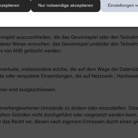
n diesem Fall und zur Zustellung des Gewinns, darf auch die A
kzeptieren
Nur notwendige akzeptieren
Einstellungen v
nnspiels gelöscht, sofern nicht steuerrechtliche oder sonstig
nspiel auszuschließen, die das Gewinnspiel oder den Teilna
uterer Weise versuchen, das Gewinnspiel und/oder den Teilnah
s von AHD gelöscht werden.
verluste, insbesondere solche, die auf dem Wege der Datenüb
te oder verspätete Einsendungen, die auf Netzwerk-, Hardwar
ner sind ausgeschlossen.
unvorhergesehener Umstände zu ändern oder einzustellen. Dies 
schen Gründen nicht durchgeführt oder vorgesetzt werden kann.
D das Recht vor, diesen nach eigenem Ermessen durch einen gle