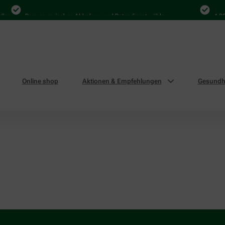
len
Bequem zwischen Abholung und Botendienst wählen
4.000
Online shop
Aktionen & Empfehlungen
Gesundhe