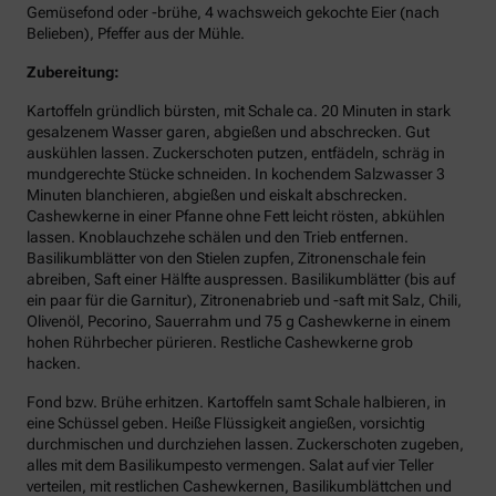
Gemüsefond oder -brühe, 4 wachsweich gekochte Eier (nach
Belieben), Pfeffer aus der Mühle.
Zubereitung:
Kartoffeln gründlich bürsten, mit Schale ca. 20 Minuten in stark
gesalzenem Wasser garen, abgießen und abschrecken. Gut
auskühlen lassen. Zuckerschoten putzen, entfädeln, schräg in
mundgerechte Stücke schneiden. In kochendem Salzwasser 3
Minuten blanchieren, abgießen und eiskalt abschrecken.
Cashewkerne in einer Pfanne ohne Fett leicht rösten, abkühlen
lassen. Knoblauchzehe schälen und den Trieb entfernen.
Basilikumblätter von den Stielen zupfen, Zitronenschale fein
abreiben, Saft einer Hälfte auspressen. Basilikumblätter (bis auf
ein paar für die Garnitur), Zitronenabrieb und -saft mit Salz, Chili,
Olivenöl, Pecorino, Sauerrahm und 75 g Cashewkerne in einem
hohen Rührbecher pürieren. Restliche Cashewkerne grob
hacken.
Fond bzw. Brühe erhitzen. Kartoffeln samt Schale halbieren, in
eine Schüssel geben. Heiße Flüssigkeit angießen, vorsichtig
durchmischen und durchziehen lassen. Zuckerschoten zugeben,
alles mit dem Basilikumpesto vermengen. Salat auf vier Teller
verteilen, mit restlichen Cashewkernen, Basilikumblättchen und