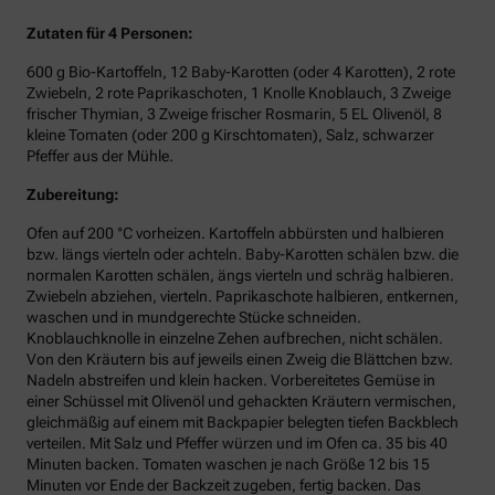
Zutaten für 4 Personen:
600 g Bio-Kartoffeln, 12 Baby-Karotten (oder 4 Karotten), 2 rote
Zwiebeln, 2 rote Paprikaschoten, 1 Knolle Knoblauch, 3 Zweige
frischer Thymian, 3 Zweige frischer Rosmarin, 5 EL Olivenöl, 8
kleine Tomaten (oder 200 g Kirschtomaten), Salz, schwarzer
Pfeffer aus der Mühle.
Zubereitung:
Ofen auf 200 °C vorheizen. Kartoffeln abbürsten und halbieren
bzw. längs vierteln oder achteln. Baby-Karotten schälen bzw. die
normalen Karotten schälen, ängs vierteln und schräg halbieren.
Zwiebeln abziehen, vierteln. Paprikaschote halbieren, entkernen,
waschen und in mundgerechte Stücke schneiden.
Knoblauchknolle in einzelne Zehen aufbrechen, nicht schälen.
Von den Kräutern bis auf jeweils einen Zweig die Blättchen bzw.
Nadeln abstreifen und klein hacken. Vorbereitetes Gemüse in
einer Schüssel mit Olivenöl und gehackten Kräutern vermischen,
gleichmäßig auf einem mit Backpapier belegten tiefen Backblech
verteilen. Mit Salz und Pfeffer würzen und im Ofen ca. 35 bis 40
Minuten backen. Tomaten waschen je nach Größe 12 bis 15
Minuten vor Ende der Backzeit zugeben, fertig backen. Das