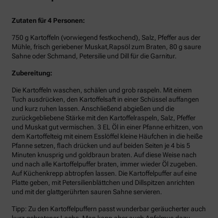
Zutaten für 4 Personen:
750 g Kartoffeln (vorwiegend festkochend), Salz, Pfeffer aus der
Mühle, frisch geriebener Muskat,Rapsöl zum Braten, 80 g saure
Sahne oder Schmand, Petersilie und Dill für die Garnitur.
Zubereitung:
Die Kartoffeln waschen, schälen und grob raspeln. Mit einem
Tuch ausdrücken, den Kartoffelsaft in einer Schüssel auffangen
und kurz ruhen lassen. Anschließend abgießen und die
zurückgebliebene Stärke mit den Kartoffelraspeln, Salz, Pfeffer
und Muskat gut vermischen. 3 EL Öl in einer Pfanne erhitzen, von
dem Kartoffelteig mit einem Esslöffel kleine Häufchen in die heiße
Pfanne setzen, flach drücken und auf beiden Seiten je 4 bis 5
Minuten knusprig und goldbraun braten. Auf diese Weise nach
und nach alle Kartoffelpuffer braten, immer wieder Öl zugeben.
Auf Küchenkrepp abtropfen lassen. Die Kartoffelpuffer auf eine
Platte geben, mit Petersilienblättchen und Dillspitzen anrichten
und mit der glattgerührten sauren Sahne servieren.
Tipp: Zu den Kartoffelpuffern passt wunderbar geräucherter auch