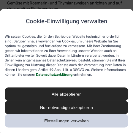
Gemüse mit Rosmarin- und Thymianzweigen anrichten und auf
einer großen Platte servieren.
Tipp: Sie können jedes Gemüse, das gerade Saison hat, als
Cookie-Einwilligung verwalten
Ofengemüse zubereiten. Bei unterschiedlichen Garzeiten legen sie
das jeweilige Gemüse nach und nach auf das Blech. Es gelten
folgende Garzeiten: Kartoffeln, Blumenkohl und Romanesco ca.
Wir setzen Cookies, die für den Betrieb der Website technisch erforderlich
sind. Darüber hinaus verwenden wir Cookies, um unsere Website für Sie
35 Min., Karotten, Hokkaido-Kürbis, Süßkartoffel und Rote Bete
optimal zu gestalten und fortlaufend zu verbessern. Mit Ihrer Zustimmung
ca. 30 Min., Pastinaken ca. 25 Min., Zwiebeln und Aubergine ca.
geben wir Informationen zu Ihrer Verwendung unserer Website auch an
20 Min., Zucchini, Brokkoli, Paprika und Tomaten je nach Größe
Drittanbieter weiter. Soweit dabei Daten in Ländern verarbeitet werden, in
ca. 15 Min.
denen kein angemessenes Datenschutzniveau besteht, stimmen Sie mit Ihrer
Einwilligung zur Nutzung dieser Dienste auch der Verarbeitung Ihrer Daten in
diesen Ländern gem. Artikel 49 Abs. 1 lit. a DSGVO zu. Weitere Informationen
können Sie unserer
Datenschutzerklärung
entnehmen.
Alle akzeptieren
Nur notwendige akzeptieren
Einstellungen verwalten