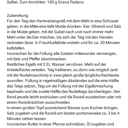
Salbei. Zum Anrichten: 100 g Grana Padano
Zubereitung:
Für den Teig den Hartweizengrieß mit dem Mehl in eine Schüssel
geben, in die Mitte eine tiefe Mulde drücken. Eier, Olivenöl und Salz
in die Mulde geben, mit der Gabel nach und nach immer mehr
Mehl unter die Eier mischen, bis sich der Teig mit den Händen
verkneten lässt. In Frischhaltefolie wickeln und für ca. 30 Minuten
kaltstellen.
Inzwischen für die Füllung alle Zutaten miteinander vermengen,
mit Salz und Pfeffer abschmecken.
Restliches Eigelb mit 2 EL Wasser verrühren. Mehl auf der
Arbeitsfläche verteilen, Teig halbieren, so dünn wie möglich (evtl.
mit der Nudelmaschine) in zwei gleich große längliche Rechtecke
ausrollen. Füllung in regelmäßigen Abständen auf die eine Hälfte
des Teigs setzen, Teig um die Füllung mit der Eigelbmischung
bepinseln und die zweite Hälfte des Nudelteigs darüberlegen. Den
Rand jeweils leicht andrücken und die Ravioli ausstechen oder mit
einem Raviolirädchen ausschneiden.
In einem großen Topf ausreichend Wasser zum Kochen bringen,
Salz zugeben und die Ravioli am besten portionsweise ca. 3 bis 4
Minuten ziehen lassen.
Inzwischen Butter in einer Pfanne schmelzen, Öl zugeben und