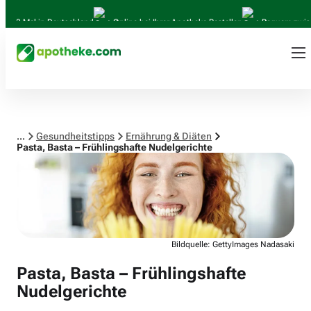
Ernährung & Diäten
l in Deutschland
Online bei Ihrer Apotheke Bestellen
Bequem zwischen Abh
...
Gesundheitstipps
Ernährung & Diäten
Pasta, Basta – Frühlingshafte Nudelgerichte
Bildquelle: GettyImages Nadasaki
Pasta, Basta – Frühlingshafte
Nudelgerichte