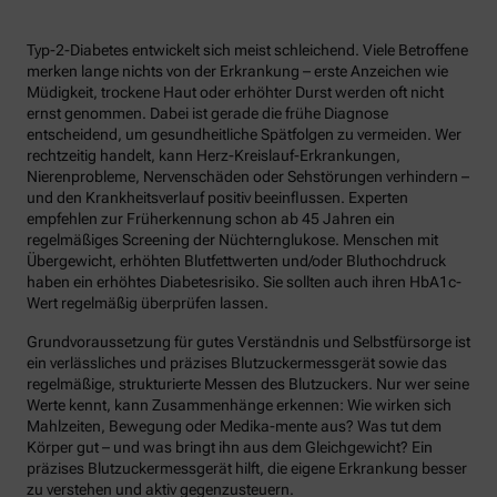
Typ-2-Diabetes entwickelt sich meist schleichend. Viele Betroffene
merken lange nichts von der Erkrankung – erste Anzeichen wie
Müdigkeit, trockene Haut oder erhöhter Durst werden oft nicht
ernst genommen. Dabei ist gerade die frühe Diagnose
entscheidend, um gesundheitliche Spätfolgen zu vermeiden. Wer
rechtzeitig handelt, kann Herz-Kreislauf-Erkrankungen,
Nierenprobleme, Nervenschäden oder Sehstörungen verhindern –
und den Krankheitsverlauf positiv beeinflussen. Experten
empfehlen zur Früherkennung schon ab 45 Jahren ein
regelmäßiges Screening der Nüchternglukose. Menschen mit
Übergewicht, erhöhten Blutfettwerten und/oder Bluthochdruck
haben ein erhöhtes Diabetesrisiko. Sie sollten auch ihren HbA1c-
Wert regelmäßig überprüfen lassen.
Grundvoraussetzung für gutes Verständnis und Selbstfürsorge ist
ein verlässliches und präzises Blutzuckermessgerät sowie das
regelmäßige, strukturierte Messen des Blutzuckers. Nur wer seine
Werte kennt, kann Zusammenhänge erkennen: Wie wirken sich
Mahlzeiten, Bewegung oder Medika-mente aus? Was tut dem
Körper gut – und was bringt ihn aus dem Gleichgewicht? Ein
präzises Blutzuckermessgerät hilft, die eigene Erkrankung besser
zu verstehen und aktiv gegenzusteuern.