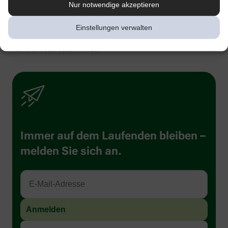
Nur notwendige akzeptieren
1
Kenning M et al. Comparative System Accuracy of Blood Glucose
Monitoring Systems – Advocacy for a New Accuracy Metric. J Diabetes Sci
Technology. 2024 Oct 16.
Einstellungen verwalten
2
Pleus S et al. J Diabetes Sci Technol 2024;18(3):644–652. doi:
10.1177/19322968221141926.
Immer auf dem Laufenden bleiben –
melden Sie sich an.