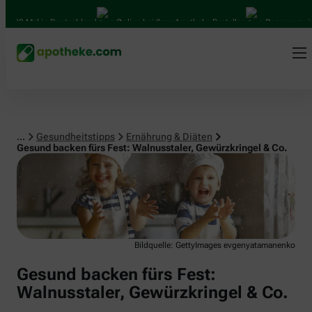
Ernährung & Diäten
l in Deutschland
Online bei Ihrer Apotheke Bestellen
Bequem zwischen Abh
...
Gesundheitstipps
Ernährung & Diäten
Gesund backen fürs Fest: Walnusstaler, Gewürzkringel & Co.
Bildquelle: GettyImages evgenyatamanenko
Gesund backen fürs Fest:
Walnusstaler, Gewürzkringel & Co.