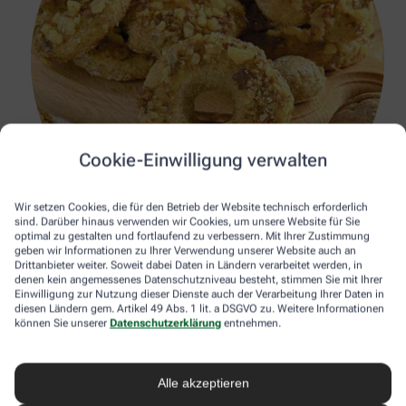
Cookie-Einwilligung verwalten
Wir setzen Cookies, die für den Betrieb der Website technisch erforderlich
sind. Darüber hinaus verwenden wir Cookies, um unsere Website für Sie
optimal zu gestalten und fortlaufend zu verbessern. Mit Ihrer Zustimmung
Stocksy Harald Walker
geben wir Informationen zu Ihrer Verwendung unserer Website auch an
Drittanbieter weiter. Soweit dabei Daten in Ländern verarbeitet werden, in
Haferflocken-Kekse
denen kein angemessenes Datenschutzniveau besteht, stimmen Sie mit Ihrer
Einwilligung zur Nutzung dieser Dienste auch der Verarbeitung Ihrer Daten in
diesen Ländern gem. Artikel 49 Abs. 1 lit. a DSGVO zu. Weitere Informationen
können Sie unserer
Datenschutzerklärung
entnehmen.
Zutaten für ca. 15 Stück
1 Tasse Instant-Haferflocken, ½ Tasse Kichererbsenmehl, 1½ TL
Backpulver, ½ TL Zimt, 1 Prise Salz, 2 EL geschmolzenes
Kokosnussöl, ¼ Tasse Apfelmus, 1 TL Vanilleextrakt, Abrieb ½
Alle akzeptieren
Bio-Orange, ¼ Tasse Ahornsirup, ½ Tasse getrocknete Aprikosen