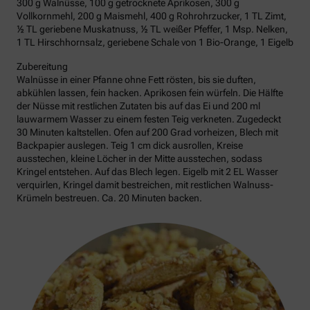
300 g Walnüsse, 100 g getrocknete Aprikosen, 300 g
Vollkornmehl, 200 g Maismehl, 400 g Rohrohrzucker, 1 TL Zimt,
½ TL geriebene Muskatnuss, ½ TL weißer Pfeffer, 1 Msp. Nelken,
1 TL Hirschhornsalz, geriebene Schale von 1 Bio-Orange, 1 Eigelb
Zubereitung
Walnüsse in einer Pfanne ohne Fett rösten, bis sie duften,
abkühlen lassen, fein hacken. Aprikosen fein würfeln. Die Hälfte
der Nüsse mit restlichen Zutaten bis auf das Ei und 200 ml
lauwarmem Wasser zu einem festen Teig verkneten. Zugedeckt
30 Minuten kaltstellen. Ofen auf 200 Grad vorheizen, Blech mit
Backpapier auslegen. Teig 1 cm dick ausrollen, Kreise
ausstechen, kleine Löcher in der Mitte ausstechen, sodass
Kringel entstehen. Auf das Blech legen. Eigelb mit 2 EL Wasser
verquirlen, Kringel damit bestreichen, mit restlichen Walnuss-
Krümeln bestreuen. Ca. 20 Minuten backen.