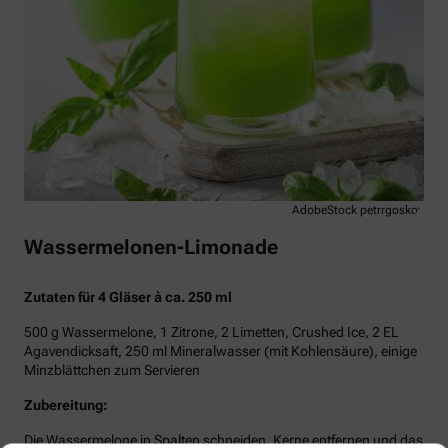
AdobeStock petrrgoskov
Wassermelonen-Limonade
Zutaten für 4 Gläser à ca. 250 ml
500 g Wassermelone, 1 Zitrone, 2 Limetten, Crushed Ice, 2 EL
Agavendicksaft, 250 ml Mineralwasser (mit Kohlensäure), einige
Minzblättchen zum Servieren
Zubereitung:
Die Wassermelone in Spalten schneiden, Kerne entfernen und das