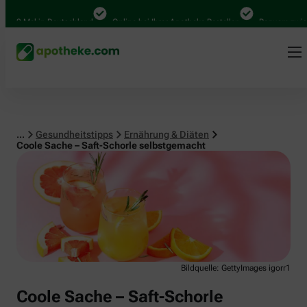
Ernährung & Diäten
al in Deutschland
Online bei Ihrer Apotheke Bestellen
Bequem zwischen Ab
...
Gesundheitstipps
Ernährung & Diäten
Coole Sache – Saft-Schorle selbstgemacht
Bildquelle: GettyImages igorr1
Coole Sache – Saft-Schorle