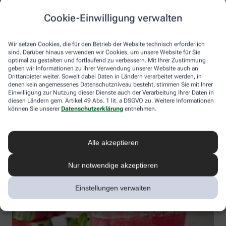
Fruchtfleisch von der Schale trennen. Zitrone und Limetten
halbieren, Saft der Limetten und einer halben Zitrone auspressen,
Cookie-Einwilligung verwalten
restliche Zitrone in feine Scheiben schneiden, Scheiben vierteln
und auf vier Gläser verteilen. Wassermelone mit dem Saft der
Zitrusfrüchte und ca. 3 EL Crushed Ice in einen Mixer geben und
Wir setzen Cookies, die für den Betrieb der Website technisch erforderlich
sind. Darüber hinaus verwenden wir Cookies, um unsere Website für Sie
fein pürieren. Das Melonenpüree mit dem Agavendicksaft süßen
optimal zu gestalten und fortlaufend zu verbessern. Mit Ihrer Zustimmung
und auf die Gläser verteilen. Mit Mineralwasser und reichlich Eis
geben wir Informationen zu Ihrer Verwendung unserer Website auch an
auffüllen. Mit Minze anrichten und sofort servieren.
Drittanbieter weiter. Soweit dabei Daten in Ländern verarbeitet werden, in
denen kein angemessenes Datenschutzniveau besteht, stimmen Sie mit Ihrer
Tipp:
Statt der roten Wassermelone kann auch eine gelbe Sorte
Einwilligung zur Nutzung dieser Dienste auch der Verarbeitung Ihrer Daten in
verwendet werden. Auch reife Charentais-Melonen eignen sich für
diesen Ländern gem. Artikel 49 Abs. 1 lit. a DSGVO zu. Weitere Informationen
können Sie unserer
Datenschutzerklärung
entnehmen.
die Limonade, dann aber lieber Mineralwasser ohne Kohlensäure
verwenden.
Alle akzeptieren
Nur notwendige akzeptieren
Einstellungen verwalten