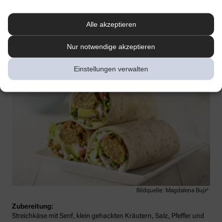
frischen Koriander und Petersilie, Salz, Pfeffer aus der Mühle, ½
TL Currypulver, ½ TL Kreuzkümmel, 2 kleine rote Zwiebeln, 300 g
Cocktailtomaten, 2 Avocados, 2 Packungen Falafel
Alle akzeptieren
(Reformhaus/Bio-Laden), 6 EL Olivenöl, 4 Tortillafladen, 200 g
Rucola
Nur notwendige akzeptieren
Einstellungen verwalten
Bildquelle: Magdalena Bujak
Zubereitung:
Streichkäse mit Senf, klein gehackten Kräutern, Salz, Pfeffer und