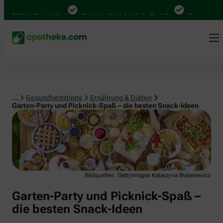
Ernährung & Diäten
al in Deutschland
Online bei Ihrer Apotheke Bestellen
Bequem zwischen Ab
...
Gesundheitstipps
Ernährung & Diäten
Garten-Party und Picknick-Spaß – die besten Snack-Ideen
Bildquellen: GettyImages Katarzyna Bialasiewicz
Garten-Party und Picknick-Spaß –
die besten Snack-Ideen