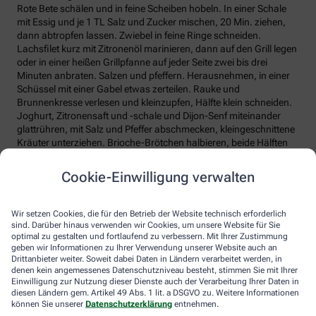
Rote Bete schälen und in feine Scheiben hobeln. In einer Schale
mit Essig und je 1 TL Salz und Zucker mischen, 20 Min. ziehen,
dann abtropfen lassen. Zwiebel in feine Ringe schneiden.
Lachsfilet kurz mit Zitronenöl marinieren, dann auf den Grill legen
oder in einer heißen Grillpfanne auf jeder Seite zwei bis drei
Minuten anbraten. Salzen und pfeffern. Herausnehmen, in einer
Schüssel mit einer Gabel etwas zerteilen. Rauke und
Brunnenkresse verlesen und kleinzupfen, Hälfte klein schneiden.
Joghurt, Zitronensaft und -schale und Dijon-Senf miteinander
glattrühren, mit Salz und Pfeffer abschmecken, kleingeschnittene
Kräuter unterziehen. Brioche-Brötchen halbieren, beide Hälften
auf der Schnittseite mit Nussöl bepinseln. Auf die unteren Hälften
je zwei EL Joghurt-Dressing geben, mit Kräutern garnieren.
Cookie-Einwilligung verwalten
Lachsfleisch auf die acht Hälften verteilen, darauf die Rote Bete
geben, mit roter Zwiebel toppen. Nach Belieben restliches
Joghurt-Dressing darauf verteilen, Brioche-Deckel auflegen und
Wir setzen Cookies, die für den Betrieb der Website technisch erforderlich
servieren.
sind. Darüber hinaus verwenden wir Cookies, um unsere Website für Sie
optimal zu gestalten und fortlaufend zu verbessern. Mit Ihrer Zustimmung
geben wir Informationen zu Ihrer Verwendung unserer Website auch an
Vegetarische Falafel-Wraps
Drittanbieter weiter. Soweit dabei Daten in Ländern verarbeitet werden, in
denen kein angemessenes Datenschutzniveau besteht, stimmen Sie mit Ihrer
Einwilligung zur Nutzung dieser Dienste auch der Verarbeitung Ihrer Daten in
diesen Ländern gem. Artikel 49 Abs. 1 lit. a DSGVO zu. Weitere Informationen
Zutaten für 4 Personen:
können Sie unserer
Datenschutzerklärung
entnehmen.
2 Becher veganen Streichkäse, 1 TL Dijon-Senf, je 1/2 Bund