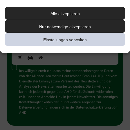
melden Sie sich an.
Alle akzeptieren
Nur notwendige akzeptieren
Einstellungen verwalten
Sind Sie ein Mensch? Dann wählen Sie bitte
das Flugzeug
Ich willige hiermit ein, dass meine personenbezogenen Daten
von der Alliance Healthcare Deutschland GmbH (AHD) und vom
Dienstleister Emarsys zum Versand des Newsletters und der
Analyse der Newsletter verarbeitet werden. Die Einwilligung
kann ich jederzeit gegenüber AHD für die Zukunft widerrufen
(z.B. über den Abmelde-Link in jedem Newsletter). Die sonstigen
Kontaktmöglichkeiten dafür und weitere Angaben zur
Datenverarbeitung finden sich in der
Datenschutzerklärung
von
AHD.