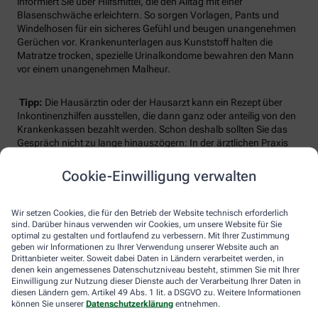
informiert Sie über Hilfsmittel, die den Alltag mit einer
Blasenschwäche erleichtern. So sorgen Vorlagen, Pants und
Windelhosen für ein sicheres Gefühl und beugen unangenehmen
Gerüchen vor. Krankenunterlagen aus Kunststoff halten die
Matratze trocken, spezielle Urinalkondome bewahren den Mann
vor einem unangenehmen Malheur.
Tipp:
Die Hausärztin oder der Hausarzt kann ein Rezept über
Inkontinenzhilfen ausstellen, die dann ganz oder anteilig von den
Krankenkassen bezahlt werden. Schon deshalb sollten Sie das
Gespräch nicht zu lange hinauszögern: In der ärztlichen Praxis
gibt es keine Tabuthemen. Je eher Sie sich das Leben leichter
machen, umso rascher ist Ihnen auch wieder nach einem
Cookie-Einwilligung verwalten
herzhaften Lachen zumute.
Wir setzen Cookies, die für den Betrieb der Website technisch erforderlich
sind. Darüber hinaus verwenden wir Cookies, um unsere Website für Sie
optimal zu gestalten und fortlaufend zu verbessern. Mit Ihrer Zustimmung
geben wir Informationen zu Ihrer Verwendung unserer Website auch an
Drittanbieter weiter. Soweit dabei Daten in Ländern verarbeitet werden, in
denen kein angemessenes Datenschutzniveau besteht, stimmen Sie mit Ihrer
Einwilligung zur Nutzung dieser Dienste auch der Verarbeitung Ihrer Daten in
diesen Ländern gem. Artikel 49 Abs. 1 lit. a DSGVO zu. Weitere Informationen
Immer auf dem Laufenden bleiben –
können Sie unserer
Datenschutzerklärung
entnehmen.