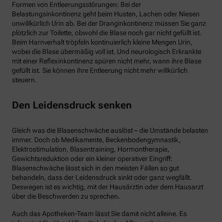
Formen von Entleerungsstörungen: Bei der
Belastungsinkontinenz geht beim Husten, Lachen oder Niesen
unwillkürlich Urin ab. Bei der Dranginkontinenz müssen Sie ganz
plötzlich zur Toilette, obwohl die Blase noch gar nicht gefüllt ist.
Beim Harnverhalt tröpfeln kontinuierlich kleine Mengen Urin,
wobei die Blase übermäßig voll ist. Und neurologisch Erkrankte
mit einer Reflexinkontinenz spüren nicht mehr, wann ihre Blase
gefüllt ist. Sie können ihre Entleerung nicht mehr willkürlich
steuern.
Den Leidensdruck senken
Gleich was die Blasenschwäche auslöst – die Umstände belasten
immer. Doch ob Medikamente, Beckenbodengymnastik,
Elektrostimulation, Blasentraining, Hormontherapie,
Gewichtsreduktion oder ein kleiner operativer Eingriff:
Blasenschwäche lässt sich in den meisten Fällen so gut
behandeln, dass der Leidensdruck sinkt oder ganz wegfällt.
Deswegen ist es wichtig, mit der Hausärztin oder dem Hausarzt
über die Beschwerden zu sprechen.
Auch das Apotheken-Team lässt Sie damit nicht alleine. Es