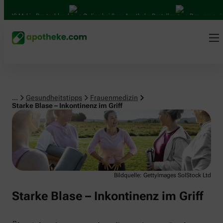
Frauenmedizin
000 Mal in Deutschland
Online bei Ihrer Apotheke Bestellen
Bequem zwisch
...
Gesundheitstipps
Frauenmedizin
Starke Blase – Inkontinenz im Griff
Bildquelle: GettyImages SolStock Ltd
Starke Blase – Inkontinenz im Griff