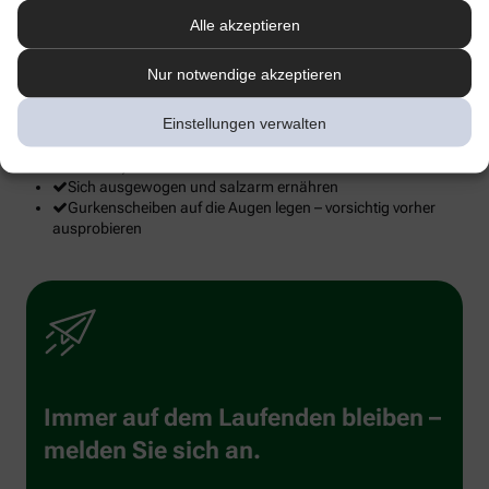
Alle akzeptieren
Ausreichend Wasser oder ungesüßten Tee trinken, wenig
oder keinen Alkohol
Nur notwendige akzeptieren
Auf ausreichend Schlaf achten und öfter Pausen gegen den
Stress einlegen
Einstellungen verwalten
Mit dem Rauchen aufhören
Augenlider öfter sanft massieren (in Richtung Lidkante
massieren)
Sich ausgewogen und salzarm ernähren
Gurkenscheiben auf die Augen legen – vorsichtig vorher
ausprobieren
Immer auf dem Laufenden bleiben –
melden Sie sich an.