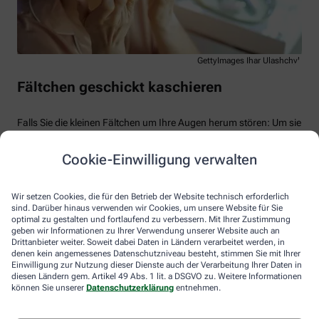
GettyImages Ihar Ulashchyk
Fältchen geschickt kaschieren
Falls Sie die kleinen Fältchen um Ihre Augen herum stören: Um sie
zu mildern, rät das dermatologisch geschulte Apothekenpersonal
zu Produkten mit Hyaluronsäure, Vitamin C oder Retinol. Machen
Cookie-Einwilligung verwalten
Ihnen dagegen dunkle Schatten unter den Augen zu schaffen: Mit
Cremes zum Abdecken (Concealer) lassen sie sich quasi
wegzaubern. Aufhellende Texturen können die verstärkte
Wir setzen Cookies, die für den Betrieb der Website technisch erforderlich
Pigmentierung der Haut kaschieren. Tragen Sie die Kosmetik auf
sind. Darüber hinaus verwenden wir Cookies, um unsere Website für Sie
und klopfen Sie sie sanft mit den Fingern in die Haut ein. Werfen
optimal zu gestalten und fortlaufend zu verbessern. Mit Ihrer Zustimmung
Sie zum Schluss einen prüfenden Blick in den Spiegel: Vielleicht
geben wir Informationen zu Ihrer Verwendung unserer Website auch an
Drittanbieter weiter. Soweit dabei Daten in Ländern verarbeitet werden, in
wirkt das Verwöhnprogramm bereits – und Ihre Augen funkeln
denen kein angemessenes Datenschutzniveau besteht, stimmen Sie mit Ihrer
jetzt auch wie Sterne …
Einwilligung zur Nutzung dieser Dienste auch der Verarbeitung Ihrer Daten in
diesen Ländern gem. Artikel 49 Abs. 1 lit. a DSGVO zu. Weitere Informationen
können Sie unserer
Datenschutzerklärung
entnehmen.
Das macht müde Augenpartien wieder
munter