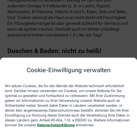
außerdem Omega-3-Fettsäuren (z. B. in Lachs, Rapsöl,
Walnüssen), B-Vitamine, Vitamin A und E, Eisen, Zink und Selen.
Und: Trinken versorgt die Haut zwar nicht direkt mit Feuchtigkeit.
Ein Flüssigkeitsmangel ist aber generell schlecht für die Haut und
kann sie spröde machen. Deshalb auch im Winter unbedingt
ausreichend trinken (mindestens 1,5 Liter am Tag)!
Duschen & Baden: nicht zu heiß!
So verlockend jetzt ein wohltuendes Bad oder eine heiße Dusche
Cookie-Einwilligung verwalten
ist: Heißes Wasser entzieht der Haut Feuchtigkeit. Besonders in
Kombination mit Seifen oder Duschgels wäscht man die
natürlichen Lipide und Feuchtigkeitsfaktoren der Haut förmlich
Wir setzen Cookies, die für den Betrieb der Website technisch erforderlich
ab. Duschen und baden Sie daher lieber warm als heiß und nicht
sind. Darüber hinaus verwenden wir Cookies, um unsere Website für Sie
länger als zehn Minuten. Und verwenden Sie milde, rückfettende
optimal zu gestalten und fortlaufend zu verbessern. Mit Ihrer Zustimmung
geben wir Informationen zu Ihrer Verwendung unserer Website auch an
Waschlotionen, die auf den Säureschutzmantel der Haut
Drittanbieter weiter. Soweit dabei Daten in Ländern verarbeitet werden, in
eingestellt sind. Anschließend den Körper gut eincremen und
denen kein angemessenes Datenschutzniveau besteht, stimmen Sie mit Ihrer
warme Kleidung anziehen.
Einwilligung zur Nutzung dieser Dienste auch der Verarbeitung Ihrer Daten in
diesen Ländern gem. Artikel 49 Abs. 1 lit. a DSGVO zu. Weitere Informationen
können Sie unserer
Datenschutzerklärung
entnehmen.
Extra-Tipp: Die Schleimhäute pflegen