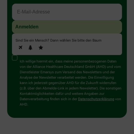
Sind Sie ein Mensch? Dann wählen Sie bitte
den Baum
Ich willige hiermit ein, dass meine personenbezogenen Daten
von der Alliance Healthcare Deutschland GmbH (AHD) und vom
Dienstleister Emarsys zum Versand des Newsletters und der
Analyse der Newsletter verarbeitet werden. Die Einwilligung
kann ich jederzeit gegenüber AHD für die Zukunft widerrufen
(z.B. über den Abmelde-Link in jedem Newsletter). Die sonstigen
Kontaktmöglichkeiten dafür und weitere Angaben zur
Datenverarbeitung finden sich in der
Datenschutzerklärung
von
AHD.