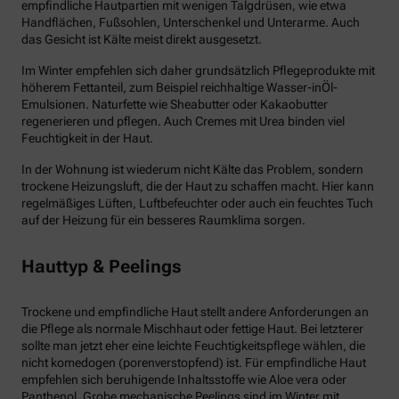
empfindliche Hautpartien mit wenigen Talgdrüsen, wie etwa
Handflächen, Fußsohlen, Unterschenkel und Unterarme. Auch
das Gesicht ist Kälte meist direkt ausgesetzt.
Im Winter empfehlen sich daher grundsätzlich Pflegeprodukte mit
höherem Fettanteil, zum Beispiel reichhaltige Wasser-inÖl-
Emulsionen. Naturfette wie Sheabutter oder Kakaobutter
regenerieren und pflegen. Auch Cremes mit Urea binden viel
Feuchtigkeit in der Haut.
In der Wohnung ist wiederum nicht Kälte das Problem, sondern
trockene Heizungsluft, die der Haut zu schaffen macht. Hier kann
regelmäßiges Lüften, Luftbefeuchter oder auch ein feuchtes Tuch
auf der Heizung für ein besseres Raumklima sorgen.
Hauttyp & Peelings
Trockene und empfindliche Haut stellt andere Anforderungen an
die Pflege als normale Mischhaut oder fettige Haut. Bei letzterer
sollte man jetzt eher eine leichte Feuchtigkeitspflege wählen, die
nicht komedogen (porenverstopfend) ist. Für empfindliche Haut
empfehlen sich beruhigende Inhaltsstoffe wie Aloe vera oder
Panthenol. Grobe mechanische Peelings sind im Winter mit