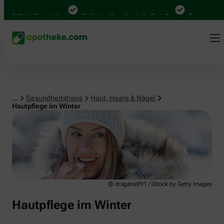
Haut, Haare & Nägel
00 Mal in Deutschland
Online bei Ihrer Apotheke Bestellen
Bequem zwische
...
Gesundheitstipps
Haut, Haare & Nägel
Hautpflege im Winter
© dragana991 / iStock by Getty Images
Hautpflege im Winter