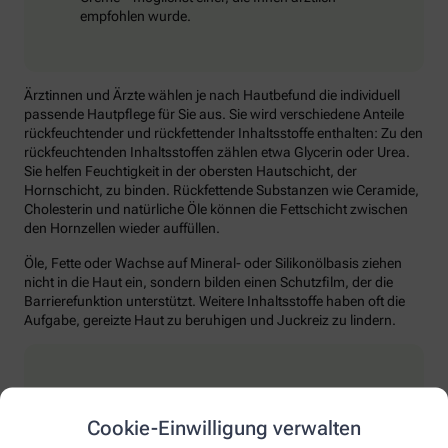
empfohlen wurde.
Ärztinnen und Ärzte wählen je nach Hautbefund die individuell
passende Hautpflege für Sie aus. Sie wird verschiedene Anteile
rückfeuchtender und rückfettender Inhaltsstoffe enthalten: Zu den
rückfeuchtenden Inhaltsstoffen zählen etwa Glycerin oder Urea.
Sie helfen Feuchtigkeit in der obersten Hautschicht, der
Hornschicht, zu binden. Rückfettende Substanzen wie Ceramide,
Cholesterin und natürliche Öle können die Fettschicht zwischen
den Hornzellen wieder auffüllen.
Öle, Fette oder Wachse auf Mineral- oder Silikonölbasis ziehen
nicht in die Haut ein, sondern bilden einen Schutzfilm, der die
Barrierefunktion unterstützt. Weitere Inhaltsstoffe haben oft die
Aufgabe, gereizte Haut zu beruhigen und Juckreiz zu lindern.
Hauttrockenheit bei Krebs
Cookie-Einwilligung verwalten