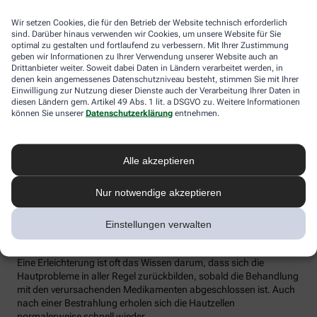
Krebspatienten mit trockener Haut sollten alle
betroffenen Hautstellen mindestens zweimal täglich mit
Wir setzen Cookies, die für den Betrieb der Website technisch erforderlich
sind. Darüber hinaus verwenden wir Cookies, um unsere Website für Sie
einer hochwertigen ärztlich empfohlenen Salbe oder
optimal zu gestalten und fortlaufend zu verbessern. Mit Ihrer Zustimmung
Creme behandeln. Als Grundregel für Krebsbetroffene
geben wir Informationen zu Ihrer Verwendung unserer Website auch an
gilt:
Drittanbieter weiter. Soweit dabei Daten in Ländern verarbeitet werden, in
denen kein angemessenes Datenschutzniveau besteht, stimmen Sie mit Ihrer
In den ersten drei Wochen nach Therapiebeginn
Einwilligung zur Nutzung dieser Dienste auch der Verarbeitung Ihrer Daten in
sind eher feuchtigkeitsspendende Cremes und
diesen Ländern gem. Artikel 49 Abs. 1 lit. a DSGVO zu. Weitere Informationen
können Sie unserer
Datenschutzerklärung
entnehmen.
Lotionen angezeigt.
Ab der vierten Woche eignen sich rückfettende
Salben besser, etwa mit Dexpanthenol oder
Mandelöl.
Alle akzeptieren
Nur notwendige akzeptieren
Hilft das nicht gegen quälenden Juckreiz, können Ärzte auch
Einstellungen verwalten
Arzneimittel zum Einnehmen empfehlen: etwa Tabletten gegen
Allergien (Antihistaminika) oder Kortisonpräparate.
Eine Erleichterung ist oft das Wissen darum, dass sich die
Hautprobleme in aller Regel zurückbilden, sobald die Behandlung
mit den verursachenden Medikamenten abgeschlossen ist. Auch
nach einer Bestrahlung erholen sich die Hautzellen
normalerweise schnell wieder.