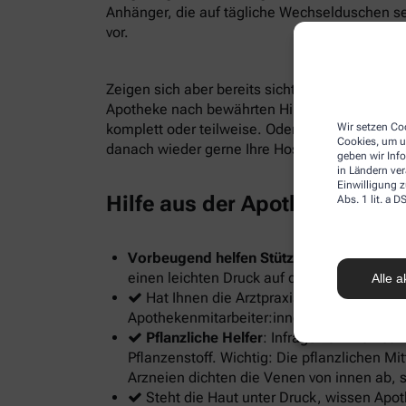
Anhänger, die auf tägliche Wechselduschen s
vor.
Zeigen sich aber bereits sichtbare Krampfadern
Apotheke nach bewährten Hilfen. Wenn das nic
Wir setzen Coo
komplett oder teilweise. Oder sie heizen den
Cookies, um u
danach wieder gerne Ihre Hosenbeine hoch u
geben wir Inf
in Ländern ve
Einwilligung z
Hilfe aus der Apotheke
Abs. 1 lit. a
Vorbeugend helfen Stützstrümpfe
Mensche
einen leichten Druck auf die Venenwände 
Alle a
Hat Ihnen die Arztpraxis
stärker wirks
Apothekenmitarbeiter:innen. Sie nehmen au
Pflanzliche Helfer
: Infrage kommen etw
Pflanzenstoff. Wichtig: Die pflanzlichen M
Arzneien dichten die Venen von innen ab, 
Steht die Haut unter Druck, wissen Apo