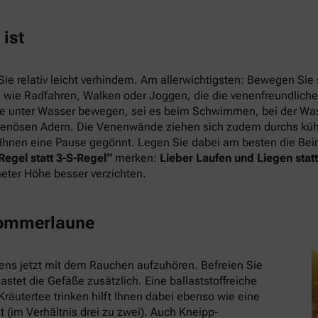
ist
relativ leicht verhindern. Am allerwichtigsten: Bewegen Sie s
rten wie Radfahren, Walken oder Joggen, die die venenfreundli
ese unter Wasser bewegen, sei es beim Schwimmen, bei der W
 venösen Adern. Die Venenwände ziehen sich zudem durchs kü
 sei Ihnen eine Pause gegönnt. Legen Sie dabei am besten die B
Regel statt 3-S-Regel“
merken:
Lieber Laufen und Liegen statt
eter Höhe besser verzichten.
Sommerlaune
ens jetzt mit dem Rauchen aufzuhören. Befreien Sie
astet die Gefäße zusätzlich. Eine ballaststoffreiche
äutertee trinken hilft Ihnen dabei ebenso wie eine
im Verhältnis drei zu zwei). Auch Kneipp-