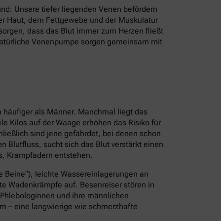
und: Unsere tiefer liegenden Venen befördern
 der Haut, dem Fettgewebe und der Muskulatur
 sorgen, dass das Blut immer zum Herzen fließt
s natürliche Venenpumpe sorgen gemeinsam mit
n häufiger als Männer. Manchmal liegt das
le Kilos auf der Waage erhöhen das Risiko für
ießlich sind jene gefährdet, bei denen schon
 Blutfluss, sucht sich das Blut verstärkt einen
us, Krampfadern entstehen.
 Beine“), leichte Wassereinlagerungen an
hte Wadenkrämpfe auf. Besenreiser stören in
o Phlebologinnen und ihre männlichen
rn – eine langwierige wie schmerzhafte