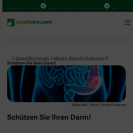
Magen, Darm & Verdauung
 Mal in Deutschland
Online bei Ihrer Apotheke Bestellen
Bequem zwischen A
...
Gesundheitstipps
Magen, Darm & Verdauung
Schützen Sie Ihren Darm!
Bildquelle: iStock / Viorel Poparcea
Schützen Sie Ihren Darm!