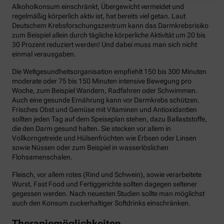
Alkoholkonsum einschränkt, Übergewicht vermeidet und
regelmäßig körperlich aktiv ist, hat bereits viel getan. Laut
Deutschem Krebsforschungszentrum kann das Darmkrebsrisiko
zum Beispiel allein durch tägliche körperliche Aktivität um 20 bis
30 Prozent reduziert werden! Und dabei muss man sich nicht
einmal verausgaben.
Die Weltgesundheitsorganisation empfiehlt 150 bis 300 Minuten
moderate oder 75 bis 150 Minuten intensive Bewegung pro
Woche, zum Beispiel Wandern, Radfahren oder Schwimmen.
Auch eine gesunde Ernährung kann vor Darmkrebs schützen.
Frisches Obst und Gemüse mit Vitaminen und Antioxidantien
sollten jeden Tag auf dem Speiseplan stehen, dazu Ballaststoffe,
die den Darm gesund halten. Sie stecken vor allem in
Vollkorngetreide und Hülsenfrüchten wie Erbsen oder Linsen
sowie Nüssen oder zum Beispiel in wasserlöslichen
Flohsamenschalen.
Fleisch, vor allem rotes (Rind und Schwein), sowie verarbeitete
Wurst, Fast Food und Fertiggerichte sollten dagegen seltener
gegessen werden. Nach neuesten Studien sollte man möglichst
auch den Konsum zuckerhaltiger Softdrinks einschränken.
Therapiemöglichkeiten