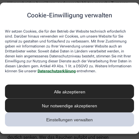
Hämorrhoiden herrühren, andererseits bluten manche Tumoren
auch gar nicht.
Cookie-Einwilligung verwalten
Wichtig: Bei Verdacht auf erblichen oder familiär gehäuften
Darmkrebs sollte man deutlich früher zur Darmspiegelung gehen!
Wir setzen Cookies, die für den Betrieb der Website technisch erforderlich
Sprechen Sie in diesem Fall mit Ihrem Arzt oder Ihrer Ärztin. Als
sind. Darüber hinaus verwenden wir Cookies, um unsere Website für Sie
Faustregel bei familiär gehäuftem Darmkrebs gilt, dass die
optimal zu gestalten und fortlaufend zu verbessern. Mit Ihrer Zustimmung
Untersuchung zehn Jahre vor dem Erkrankungsalter der
geben wir Informationen zu Ihrer Verwendung unserer Website auch an
betroffenen Verwandten stattfinden sollte. Viele Krankenkassen
Drittanbieter weiter. Soweit dabei Daten in Ländern verarbeitet werden, in
übernehmen bei Patienten mit erhöhtem Darmkrebsrisiko meist
denen kein angemessenes Datenschutzniveau besteht, stimmen Sie mit Ihrer
auch die Kosten einer intensivierten Darmkrebsvorsorge, obwohl
Einwilligung zur Nutzung dieser Dienste auch der Verarbeitung Ihrer Daten in
diesen Ländern gem. Artikel 49 Abs. 1 lit. a DSGVO zu. Weitere Informationen
dies über die gesetzliche Darmkrebsvorsorge hinausgeht.
können Sie unserer
Datenschutzerklärung
entnehmen.
Andere Vorsorgeuntersuchungen, wie etwa die
Kapselendoskopie oder die computertomographische
Kolonographie, die von manchen Ärzten als individuelle
Alle akzeptieren
Gesundheitsleistungen (IGeL) angeboten und selbst bezahlt
werden müssen, empfehlen Fachgesellschaften wie die Deutsche
Nur notwendige akzeptieren
Krebshilfe derzeit nicht.
Darmkrebs vorbeugen
Einstellungen verwalten
Mit einer gesunden Lebensweise kann jeder sein Darmkrebsrisiko
deutlich senken. Wer das Rauchen aufgibt und seinen