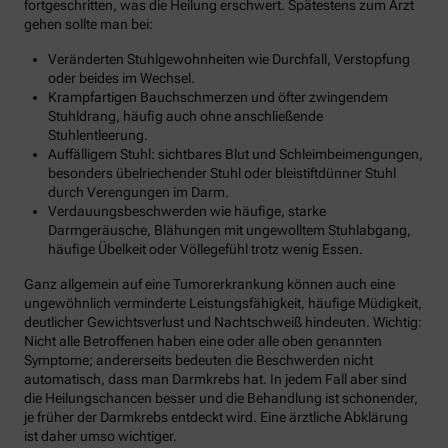
fortgeschritten, was die Heilung erschwert. Spätestens zum Arzt
gehen sollte man bei:
Veränderten Stuhlgewohnheiten wie Durchfall, Verstopfung
oder beides im Wechsel.
Krampfartigen Bauchschmerzen und öfter zwingendem
Stuhldrang, häufig auch ohne anschließende
Stuhlentleerung.
Auffälligem Stuhl: sichtbares Blut und Schleimbeimengungen,
besonders übelriechender Stuhl oder bleistiftdünner Stuhl
durch Verengungen im Darm.
Verdauungsbeschwerden wie häufige, starke
Darmgeräusche, Blähungen mit ungewolltem Stuhlabgang,
häufige Übelkeit oder Völlegefühl trotz wenig Essen.
Ganz allgemein auf eine Tumorerkrankung können auch eine
ungewöhnlich verminderte Leistungsfähigkeit, häufige Müdigkeit,
deutlicher Gewichtsverlust und Nachtschweiß hindeuten. Wichtig:
Nicht alle Betroffenen haben eine oder alle oben genannten
Symptome; andererseits bedeuten die Beschwerden nicht
automatisch, dass man Darmkrebs hat. In jedem Fall aber sind
die Heilungschancen besser und die Behandlung ist schonender,
je früher der Darmkrebs entdeckt wird. Eine ärztliche Abklärung
ist daher umso wichtiger.