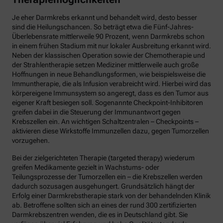
Je eher Darmkrebs erkannt und behandelt wird, desto besser
sind die Heilungschancen. So beträgt etwa die Fünf-Jahres-
Überlebensrate mittlerweile 90 Prozent, wenn Darmkrebs schon
in einem frühen Stadium mit nur lokaler Ausbreitung erkannt wird.
Neben der klassischen Operation sowie der Chemotherapie und
der Strahlentherapie setzen Mediziner mittlerweile auch große
Hoffnungen in neue Behandlungsformen, wie beispielsweise die
Immuntherapie, die als Infusion verabreicht wird. Hierbei wird das
körpereigene Immunsystem so angeregt, dass es den Tumor aus
eigener Kraft besiegen soll. Sogenannte Checkpoint-Inhibitoren
greifen dabei in die Steuerung der Immunantwort gegen
Krebszellen ein. An wichtigen Schaltzentralen – Checkpoints –
aktivieren diese Wirkstoffe Immunzellen dazu, gegen Tumorzellen
vorzugehen.
Bei der zielgerichteten Therapie (targeted therapy) wiederum
greifen Medikamente gezielt in Wachstums- oder
Teilungsprozesse der Tumorzellen ein – die Krebszellen werden
dadurch sozusagen ausgehungert. Grundsätzlich hängt der
Erfolg einer Darmkrebstherapie stark von der behandelnden Klinik
ab. Betroffene sollten sich an eines der rund 300 zertifizierten
Darmkrebszentren wenden, die es in Deutschland gibt. Sie