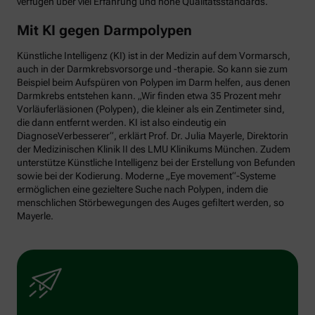
verfügen über viel Erfahrung und hohe Qualitätsstandards.
Mit KI gegen Darmpolypen
Künstliche Intelligenz (KI) ist in der Medizin auf dem Vormarsch,
auch in der Darmkrebsvorsorge und -therapie. So kann sie zum
Beispiel beim Aufspüren von Polypen im Darm helfen, aus denen
Darmkrebs entstehen kann. „Wir finden etwa 35 Prozent mehr
Vorläuferläsionen (Polypen), die kleiner als ein Zentimeter sind,
die dann entfernt werden. KI ist also eindeutig ein
DiagnoseVerbesserer“, erklärt Prof. Dr. Julia Mayerle, Direktorin
der Medizinischen Klinik II des LMU Klinikums München. Zudem
unterstütze Künstliche Intelligenz bei der Erstellung von Befunden
sowie bei der Kodierung. Moderne „Eye movement“-Systeme
ermöglichen eine gezieltere Suche nach Polypen, indem die
menschlichen Störbewegungen des Auges gefiltert werden, so
Mayerle.