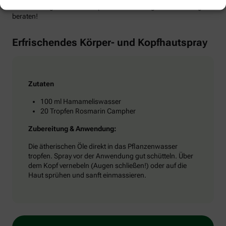
sich in Ihrer gesund leben-Apotheke zur richtigen Anwendung
beraten!
Erfrischendes Körper- und Kopfhautspray
Zutaten
100 ml Hamameliswasser
20 Tropfen Rosmarin Campher
Zubereitung & Anwendung:
Die ätherischen Öle direkt in das Pflanzenwasser
tropfen. Spray vor der Anwendung gut schütteln. Über
dem Kopf vernebeln (Augen schließen!) oder auf die
Haut sprühen und sanft einmassieren.