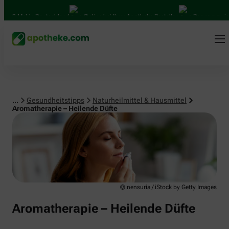
Naturheilmittel & Hausmittel
0 Mal in Deutschland
Online bei Ihrer Apotheke Bestellen
Bequem zwischen
...
Gesundheitstipps
Naturheilmittel & Hausmittel
Aromatherapie – Heilende Düfte
© nensuria / iStock by Getty Images
Aromatherapie – Heilende Düfte