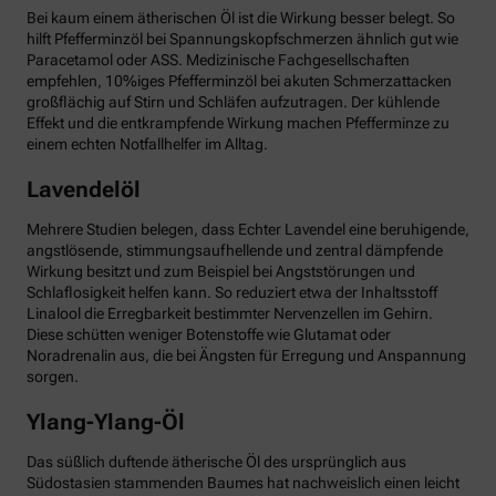
Bei kaum einem ätherischen Öl ist die Wirkung besser belegt. So
hilft Pfefferminzöl bei Spannungskopfschmerzen ähnlich gut wie
Paracetamol oder ASS. Medizinische Fachgesellschaften
empfehlen, 10%iges Pfefferminzöl bei akuten Schmerzattacken
großflächig auf Stirn und Schläfen aufzutragen. Der kühlende
Effekt und die entkrampfende Wirkung machen Pfefferminze zu
einem echten Notfallhelfer im Alltag.
Lavendelöl
Mehrere Studien belegen, dass Echter Lavendel eine beruhigende,
angstlösende, stimmungsaufhellende und zentral dämpfende
Wirkung besitzt und zum Beispiel bei Angststörungen und
Schlaflosigkeit helfen kann. So reduziert etwa der Inhaltsstoff
Linalool die Erregbarkeit bestimmter Nervenzellen im Gehirn.
Diese schütten weniger Botenstoffe wie Glutamat oder
Noradrenalin aus, die bei Ängsten für Erregung und Anspannung
sorgen.
Ylang-Ylang-Öl
Das süßlich duftende ätherische Öl des ursprünglich aus
Südostasien stammenden Baumes hat nachweislich einen leicht