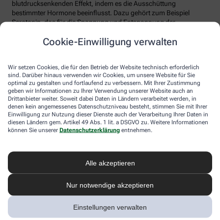
blutdrucksenkenden Effekt, indem es die Ausschüttung
bestimmter Hormone beeinflusst. Dazu gehört zum Beispiel
Serotonin, das für die Spannung und Entspannung der
Blutgefäße verantwortlich ist. Ylang-Ylang-Öl regt außerdem die
Cookie-Einwilligung verwalten
Produktion des „Glückshormons“ Endorphin an und hebt somit
die Stimmung.
Wir setzen Cookies, die für den Betrieb der Website technisch erforderlich
Rosmarinöl
sind. Darüber hinaus verwenden wir Cookies, um unsere Website für Sie
optimal zu gestalten und fortlaufend zu verbessern. Mit Ihrer Zustimmung
Der immergrüne Strauch aus dem Mittelmeerraum verströmt nicht
geben wir Informationen zu Ihrer Verwendung unserer Website auch an
nur einen herrlichen Urlaubsduft und wird gerne in der Küche
Drittanbieter weiter. Soweit dabei Daten in Ländern verarbeitet werden, in
verwendet, sondern wird seit Jahrhunderten auch als Heilpflanze
denen kein angemessenes Datenschutzniveau besteht, stimmen Sie mit Ihrer
Einwilligung zur Nutzung dieser Dienste auch der Verarbeitung Ihrer Daten in
genutzt, etwa bei Magen-Darm-Beschwerden. Die ätherischen
diesen Ländern gem. Artikel 49 Abs. 1 lit. a DSGVO zu. Weitere Informationen
Öle regen außerdem die Durchblutung an und können
können Sie unserer
Datenschutzerklärung
entnehmen.
Muskelverspannungen lindern. Studien deuten darauf hin, dass
sich Rosmarinöl auch positiv auf die Haargesundheit auswirkt.
Wichtig zu wissen:
Bei ernsten Erkrankungen wie zum Beispiel
Alle akzeptieren
Depressionen oder starkem Bluthochdruck kann die
Aromatherapie allenfalls eine Ergänzung sein, zur alleinigen
Nur notwendige akzeptieren
Behandlung ist sie nicht geeignet! Betroffene sollten in diesen
Fällen unbedingt mit ihrem Arzt sprechen. Ätherische Öle gelten
Einstellungen verwalten
zudem zwar generell als gut verträglich, können aber auch
Nebenwirkungen haben, etwa allergische Reaktionen. Lassen Sie