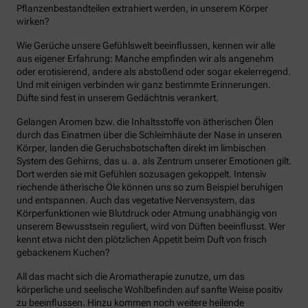
Pflanzenbestandteilen extrahiert werden, in unserem Körper
wirken?
Wie Gerüche unsere Gefühlswelt beeinflussen, kennen wir alle
aus eigener Erfahrung: Manche empfinden wir als angenehm
oder erotisierend, andere als abstoßend oder sogar ekelerregend.
Und mit einigen verbinden wir ganz bestimmte Erinnerungen.
Düfte sind fest in unserem Gedächtnis verankert.
Gelangen Aromen bzw. die Inhaltsstoffe von ätherischen Ölen
durch das Einatmen über die Schleimhäute der Nase in unseren
Körper, landen die Geruchsbotschaften direkt im limbischen
System des Gehirns, das u. a. als Zentrum unserer Emotionen gilt.
Dort werden sie mit Gefühlen sozusagen gekoppelt. Intensiv
riechende ätherische Öle können uns so zum Beispiel beruhigen
und entspannen. Auch das vegetative Nervensystem, das
Körperfunktionen wie Blutdruck oder Atmung unabhängig von
unserem Bewusstsein reguliert, wird von Düften beeinflusst. Wer
kennt etwa nicht den plötzlichen Appetit beim Duft von frisch
gebackenem Kuchen?
All das macht sich die Aromatherapie zunutze, um das
körperliche und seelische Wohlbefinden auf sanfte Weise positiv
zu beeinflussen. Hinzu kommen noch weitere heilende