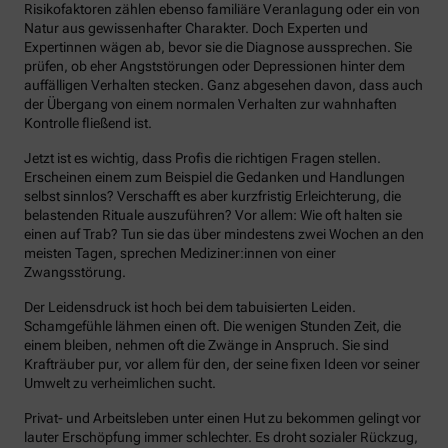
Risikofaktoren zählen ebenso familiäre Veranlagung oder ein von
Natur aus gewissenhafter Charakter. Doch Experten und
Expertinnen wägen ab, bevor sie die Diagnose aussprechen. Sie
prüfen, ob eher Angststörungen oder Depressionen hinter dem
auffälligen Verhalten stecken. Ganz abgesehen davon, dass auch
der Übergang von einem normalen Verhalten zur wahnhaften
Kontrolle fließend ist.
Jetzt ist es wichtig, dass Profis die richtigen Fragen stellen.
Erscheinen einem zum Beispiel die Gedanken und Handlungen
selbst sinnlos? Verschafft es aber kurzfristig Erleichterung, die
belastenden Rituale auszuführen? Vor allem: Wie oft halten sie
einen auf Trab? Tun sie das über mindestens zwei Wochen an den
meisten Tagen, sprechen Mediziner:innen von einer
Zwangsstörung.
Der Leidensdruck ist hoch bei dem tabuisierten Leiden.
Schamgefühle lähmen einen oft. Die wenigen Stunden Zeit, die
einem bleiben, nehmen oft die Zwänge in Anspruch. Sie sind
Krafträuber pur, vor allem für den, der seine fixen Ideen vor seiner
Umwelt zu verheimlichen sucht.
Privat- und Arbeitsleben unter einen Hut zu bekommen gelingt vor
lauter Erschöpfung immer schlechter. Es droht sozialer Rückzug,