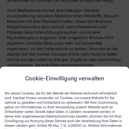
Sie dominiert im Laufe der Zeit nicht mehr so stark den Alltag.
Auch Medikamente können dazu beitragen. Bei einer
Zwangsstörung verordnen Mediziner:innen Wirkstoffe, die auch
Menschen mit einer Depression helfen. Dieser Schritt ist zum
Beispiel besonders dann sinnvoll, wenn Patientinnen und
Patienten diese Unterstützung brauchen, um mit einer
Psychotherapie zu beginnen. Oder umgekehrt: Wird eine KVT
abgelehnt, sind Betroffene umso mehr auf Arzneimittel
angewiesen, um den Leidensdruck zu senken. Denn das ist das
oberste Ziel: Den inneren Zwängen immer mehr Paroli zu bieten
und sie aus dem Leben zu drängen. Es gibt so viele schöne Dinge
und Gedanken, die ihren Platz einnehmen können.
Cookie-Einwilligung verwalten
So können Angehörige helfen:
Wir setzen Cookies, die für den Betrieb der Website technisch erforderlich
Informieren Sie sich über das Leiden, um es besser zu
sind. Darüber hinaus verwenden wir Cookies, um unsere Website für Sie
verstehen.
optimal zu gestalten und fortlaufend zu verbessern. Mit Ihrer Zustimmung
Passen Sie Ihren Alltag nicht den Zwangshandlungen an.
geben wir Informationen zu Ihrer Verwendung unserer Website auch an
Setzen Sie Grenzen und unterstützen Sie die Zwangsrituale
Drittanbieter weiter. Soweit dabei Daten in Ländern verarbeitet werden, in
nicht.
denen kein angemessenes Datenschutzniveau besteht, stimmen Sie mit Ihrer
Einwilligung zur Nutzung dieser Dienste auch der Verarbeitung Ihrer Daten in
Nehmen Sie das Geschehen nicht persönlich.
diesen Ländern gem. Artikel 49 Abs. 1 lit. a DSGVO zu. Weitere Informationen
Sorgen Sie gut für sich selbst. Sonst werden Sie krank.