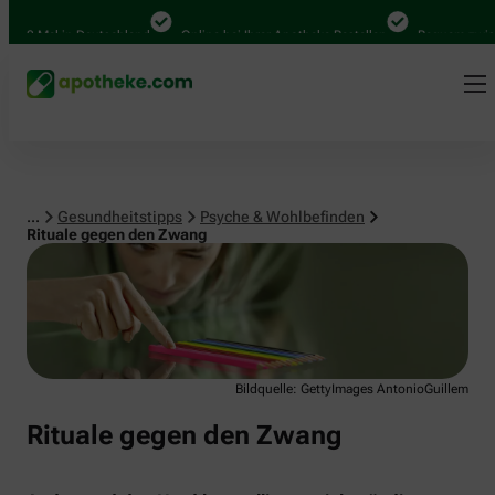
Psyche & Wohlbefinden
00 Mal in Deutschland
Online bei Ihrer Apotheke Bestellen
Bequem zwische
...
Gesundheitstipps
Psyche & Wohlbefinden
Rituale gegen den Zwang
Bildquelle: GettyImages AntonioGuillem
Rituale gegen den Zwang