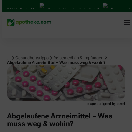
Reisemedizin & Impfungen
00 Mal in Deutschland
Online bei Ihrer Apotheke Bestellen
Bequem zwische
...
Gesundheitstipps
Reisemedizin & Impfungen
Abgelaufene Arzneimittel – Was muss weg & wohin?
Image designed by pexel
Abgelaufene Arzneimittel – Was
muss weg & wohin?