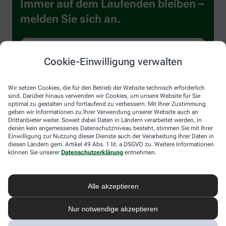
Immer auf dem Laufenden bleiben –
melden Sie sich an.
Cookie-Einwilligung verwalten
Wir setzen Cookies, die für den Betrieb der Website technisch erforderlich
sind. Darüber hinaus verwenden wir Cookies, um unsere Website für Sie
Sind Sie ein Mensch? Dann wählen Sie bitte
das Auto
optimal zu gestalten und fortlaufend zu verbessern. Mit Ihrer Zustimmung
geben wir Informationen zu Ihrer Verwendung unserer Website auch an
Drittanbieter weiter. Soweit dabei Daten in Ländern verarbeitet werden, in
denen kein angemessenes Datenschutzniveau besteht, stimmen Sie mit Ihrer
Ich willige hiermit ein, dass meine personenbezogenen Daten
Einwilligung zur Nutzung dieser Dienste auch der Verarbeitung Ihrer Daten in
diesen Ländern gem. Artikel 49 Abs. 1 lit. a DSGVO zu. Weitere Informationen
von der Alliance Healthcare Deutschland GmbH (AHD) und vom
können Sie unserer
Datenschutzerklärung
entnehmen.
Dienstleister Emarsys zum Versand des Newsletters und der
Analyse der Newsletter verarbeitet werden. Die Einwilligung
kann ich jederzeit gegenüber AHD für die Zukunft widerrufen
(z.B. über den Abmelde-Link in jedem Newsletter). Die sonstigen
Alle akzeptieren
Kontaktmöglichkeiten dafür und weitere Angaben zur
Datenverarbeitung finden sich in der
Datenschutzerklärung
von
Nur notwendige akzeptieren
AHD.