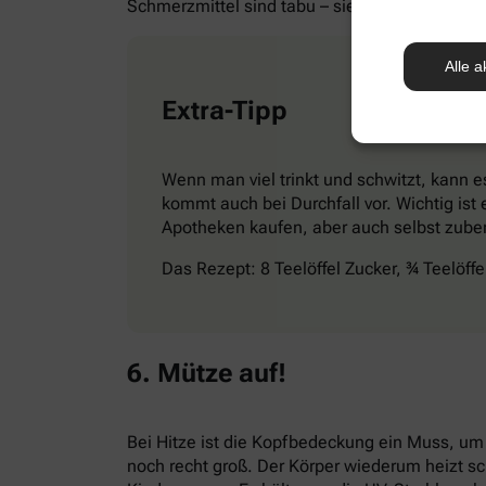
Schmerzmittel sind tabu – sie können den Zu
Alle a
Extra-Tipp
Wenn man viel trinkt und schwitzt, kann e
kommt auch bei Durchfall vor. Wichtig ist
Apotheken kaufen, aber auch selbst zuber
Das Rezept: 8 Teelöffel Zucker, ¾ Teelöff
6. Mütze auf!
Bei Hitze ist die Kopfbedeckung ein Muss, um
noch recht groß. Der Körper wiederum heizt s