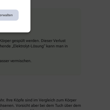
erwalten
 Körper gespült werden. Dieser Verlust
echende „Elektrolyt-Lösung“ kann man in
wasser vermischen.
hr. Ihre Köpfe sind im Vergleich zum Körper
achsenen. Vorsicht aber bei dem Tuch über dem