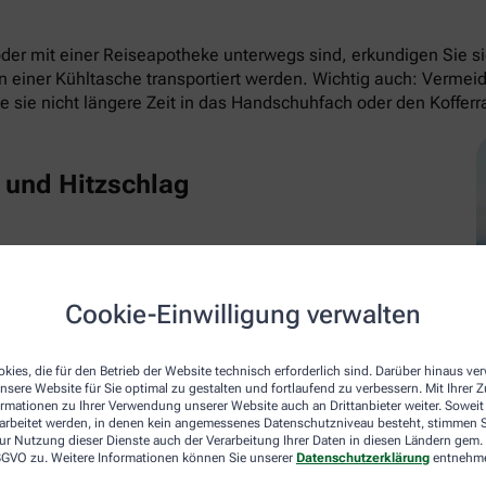
mit einer Reiseapotheke unterwegs sind, erkundigen Sie sich
n einer Kühltasche transportiert werden. Wichtig auch: Vermeid
e sie nicht längere Zeit in das Handschuhfach oder den Koffer
h und Hitzschlag
r prallen Sonne auf den Bus warten müssen – und
mmstenfalls sogar Hitzschlag sind die großen
opfweh, Schwindel und Übelkeit zur Folge. So
Cookie-Einwilligung verwalten
nne und sich in ein kühles Zimmer legen. Ausruhen und
kies, die für den Betrieb der Website technisch erforderlich sind. Darüber hinaus v
nsere Website für Sie optimal zu gestalten und fortlaufend zu verbessern. Mit Ihrer
ormationen zu Ihrer Verwendung unserer Website auch an Drittanbieter weiter. Soweit
stichs und kann lebensbedrohlich sein. Dabei steigt die Körpe
rarbeitet werden, in denen kein angemessenes Datenschutzniveau besteht, stimmen Si
ur Nutzung dieser Dienste auch der Verarbeitung Ihrer Daten in diesen Ländern gem. 
ichen. So reagieren Sie richtig: Sofort den Notarzt rufen. De
 DSGVO zu. Weitere Informationen können Sie unserer
Datenschutzerklärung
entnehm
el mit kühlen Umschlägen) und ihn dazu zu bewegen, kaltes M