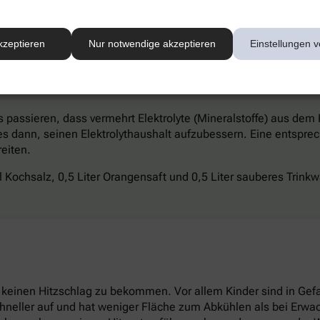
stand verschlimmern.
kzeptieren
Nur notwendige akzeptieren
Einstellungen v
s passieren, dass vermehrt Elektrolyte (Mineralstoffe) aus dem
 es dann, seinen Elektrolythaushalt aufzubessern. Eine entspr
eiten.
el Kochsalz, 0,5 Liter Orangensaft und 0,5 Liter sauberes Trink
 keinen Hitzschlag zu bekommen. Vor allem Kinder sind in Gefa
chneller auf und hat weniger Fläche zum Abkühlen als bei Erw