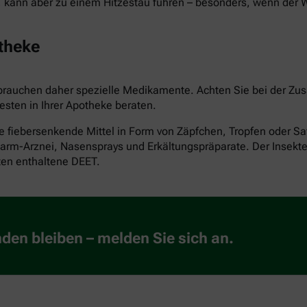
, kann aber zu einem Hitzestau führen – besonders, wenn der 
theke
 brauchen daher spezielle Medikamente. Achten Sie bei der Zu
esten in Ihrer Apotheke beraten.
le fiebersenkende Mittel in Form von Zäpfchen, Tropfen oder Sa
m-Arznei, Nasensprays und Erkältungspräparate. Der Insektensc
kten enthaltene DEET.
en bleiben – melden Sie sich an.