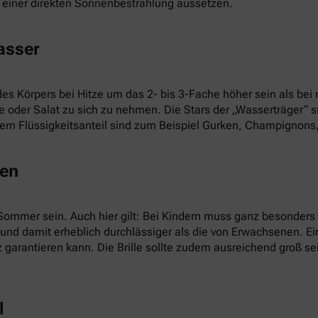
t einer direkten Sonnenbestrahlung aussetzen.
asser
es Körpers bei Hitze um das 2- bis 3-Fache höher sein als bei
oder Salat zu sich zu nehmen. Die Stars der „Wasserträger“ 
m Flüssigkeitsanteil sind zum Beispiel Gurken, Champignons, 
sen
m Sommer sein. Auch hier gilt: Bei Kindern muss ganz besonder
 und damit erheblich durchlässiger als die von Erwachsenen. E
arantieren kann. Die Brille sollte zudem ausreichend groß s
l