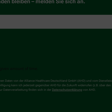
en bleiben – melden Sie sich an.
 given amount of time.
genen Daten von der Alliance Healthcare Deutschland GmbH (AHD) und vom Dienstlei
willigung kann ich jederzeit gegenüber AHD für die Zukunft widerrufen (z.B. über den
r Datenverarbeitung finden sich in der
Datenschutzerklärung
von AHD.