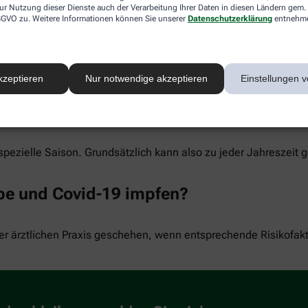
ur Nutzung dieser Dienste auch der Verarbeitung Ihrer Daten in diesen Ländern gem. 
 DSGVO zu. Weitere Informationen können Sie unserer
Datenschutzerklärung
entnehm
gen, Kopfweh, Fieber oder Schmerzen an der Impfstelle auftre
ersten Impfung und sind auch bei Kindern möglich. Bei Säuglin
bleibt. Schwere Impfreaktionen sind dagegen selten.
kzeptieren
Nur notwendige akzeptieren
Einstellungen v
n?
pezielle Saison. Grundsätzlich kann also zu jeder Jahreszeit 
ppe und Covid-19 impfen?
er ärztlichen Praxis geschehen, wenn entsprechende Risikofakto