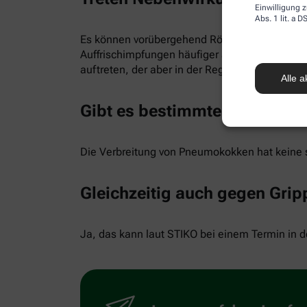
Einwilligung z
Abs. 1 lit. a
Es können vorübergehend Rötungen, Schwellun
Auffrischimpfungen häufiger auf als nach der 
auftreten, der aber in der Regel ohne Folgen 
Alle a
Gibt es bestimmte Impfzeite
Die Verbreitung von Pneumokokken hat keine s
Gleichzeitig auch gegen Gri
Ja, das kann laut STIKO bei einem Termin in d