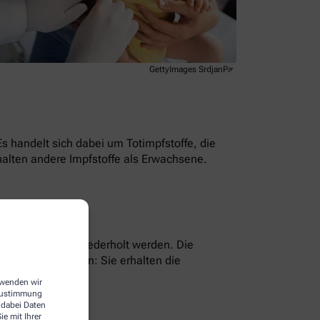
GettyImages SrdjanPav
Es handelt sich dabei um Totimpfstoffe, die
alten andere Impfstoffe als Erwachsene.
h sechs Jahren wiederholt werden. Die
rnhautinfektion: Sie erhalten die
n.
erwenden wir
 Zustimmung
 dabei Daten
e mit Ihrer