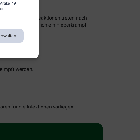
Artikel 49
en.
ten. Diese Impfreaktionen treten nach
gen kann gelegentlich ein Fieberkrampf
erwalten
geimpft werden.
ren für die Infektionen vorliegen.