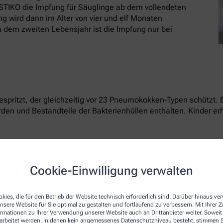
 STIKO die Impfung für Säuglinge ab dem vollendeten
 wird dann im Alter von vier und elf Monaten
h dem zweiten Lebensjahr ist die Impfung nur bei
gespritzt, der gleichzeitig vor 23 Pneumokokken-Typen schützt. 
n und Bestandteile der Bakterienhüllen enthalten. Kinder erh
Cookie-Einwilligung verwalten
innen sich in der Regel dagegen. Generell kann sie erst nac
n Immunsystem oder erhöhtem Risiko für eine Pneumokokken-Hi
erschiedene Wirkstoffe im Abstand von sechs bis zwölf Monate
kies, die für den Betrieb der Website technisch erforderlich sind. Darüber hinaus v
nsere Website für Sie optimal zu gestalten und fortlaufend zu verbessern. Mit Ihrer
ormationen zu Ihrer Verwendung unserer Website auch an Drittanbieter weiter. Soweit
rarbeitet werden, in denen kein angemessenes Datenschutzniveau besteht, stimmen Si