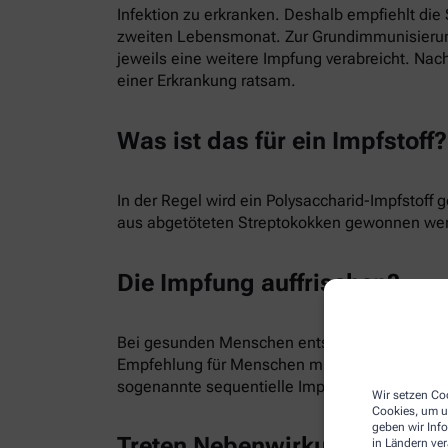
Infektion zu erkranken. Deshalb empfiehlt die
zweiten Lebensmonat. Zur Grundimmunisierung
jeweils eine weitere Impfung verabreicht. Nac
einer Erkrankung ratsam.
Was ist das für ein Impfstoff?
In der Regel wird ein Polysaccharid-Impfstoff 
aus abgetöteten Streptokokken gewonnen werde
Die Impfung auffrischen?
Bei gesunden Menschen entscheiden Mediziner:
Empfehlung für Menschen mit einem schwache
sogenannte sequentielle Impfung, also zwei v
Wir setzen Coo
Cookies, um u
geben wir Inf
Treten Nebenwirkungen auf?
in Ländern ve