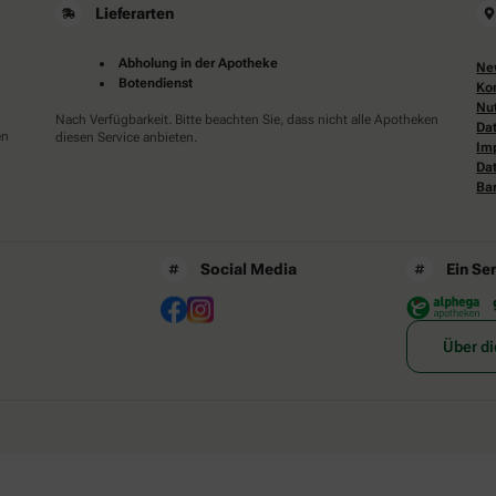
Lieferarten
Abholung in der Apotheke
Ne
Botendienst
Ko
Nu
Nach Verfügbarkeit. Bitte beachten Sie, dass nicht alle Apotheken
Da
en
diesen Service anbieten.
Im
Da
Bar
Social Media
Ein Se
Über di