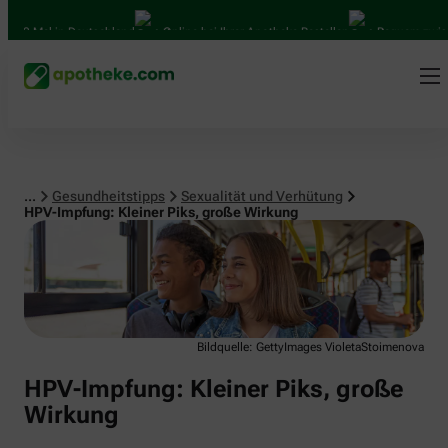
Sexualität und Verhütung
0 Mal in Deutschland
Online bei Ihrer Apotheke Bestellen
Bequem zwischen
...
Gesundheitstipps
Sexualität und Verhütung
HPV-Impfung: Kleiner Piks, große Wirkung
Bildquelle: GettyImages VioletaStoimenova
HPV-Impfung: Kleiner Piks, große
Wirkung