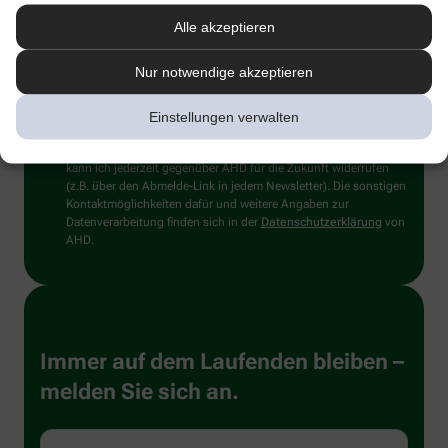
The user has sent too many requests in a given
Alle akzeptieren
amount of time.
Nur notwendige akzeptieren
Ich willige hiermit ein, dass meine personenbezogenen Daten
von der Alliance Healthcare Deutschland GmbH (AHD) und vom
Einstellungen verwalten
Dienstleister Emarsys zum Versand des Newsletters und der
Analyse der Newsletter verarbeitet werden. Die Einwilligung
kann ich jederzeit gegenüber AHD für die Zukunft widerrufen
(z.B. über den Abmelde-Link in jedem Newsletter). Die sonstigen
Kontaktmöglichkeiten dafür und weitere Angaben zur
Datenverarbeitung finden sich in der
Datenschutzerklärung
von
AHD.
Immer auf dem Laufenden bleiben –
melden Sie sich an.