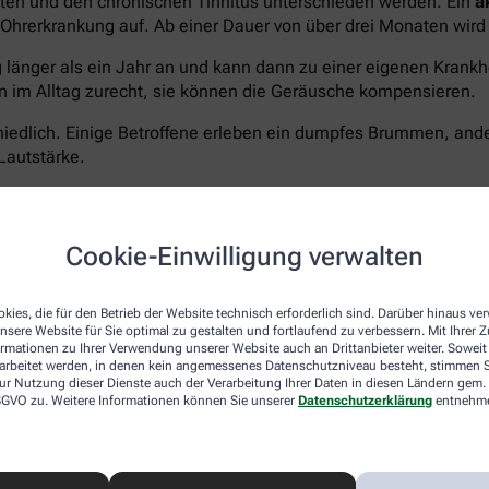
kuten und den chronischen Tinnitus unterschieden werden. Ein
a
er Ohrerkrankung auf. Ab einer Dauer von über drei Monaten wi
g länger als ein Jahr an und kann dann zu einer eigenen Kran
 im Alltag zurecht, sie können die Geräusche kompensieren.
edlich. Einige Betroffene erleben ein dumpfes Brummen, ande
Lautstärke.
icht der Lärmbelastung tagsüber durch eine Autobahn. Da die
unterschiedlicher Lautstärke erzeugen, die der Betroffene dan
Cookie-Einwilligung verwalten
 Belastung so stark, dass weitere körperliche und seelische P
nschen sind meist völlig verzweifelt, da ausreichender Schlaf
kies, die für den Betrieb der Website technisch erforderlich sind. Darüber hinaus v
nsere Website für Sie optimal zu gestalten und fortlaufend zu verbessern. Mit Ihrer
ormationen zu Ihrer Verwendung unserer Website auch an Drittanbieter weiter. Soweit
rarbeitet werden, in denen kein angemessenes Datenschutzniveau besteht, stimmen Si
ur Nutzung dieser Dienste auch der Verarbeitung Ihrer Daten in diesen Ländern gem. 
 DSGVO zu. Weitere Informationen können Sie unserer
Datenschutzerklärung
entnehm
nd sehr vielschichtig. Bei etwa 30 Prozent der Fälle, und dies 