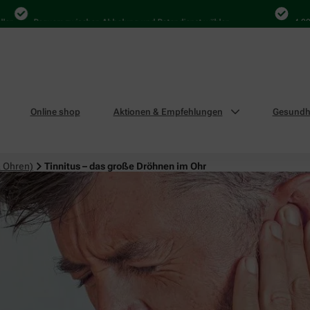
Bequem zwischen Abholung und Botendienst wählen
4.000 Mal
Online shop
Aktionen & Empfehlungen
Gesundhe
 Ohren)
Tinnitus – das große Dröhnen im Ohr