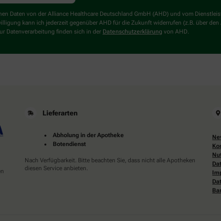
genen Daten von der Alliance Healthcare Deutschland GmbH (AHD) und vom Dienstlei
willigung kann ich jederzeit gegenüber AHD für die Zukunft widerrufen (z.B. über den
r Datenverarbeitung finden sich in der
Datenschutzerklärung
von AHD.
Lieferarten
Abholung in der Apotheke
Ne
Botendienst
Ko
Nu
Nach Verfügbarkeit. Bitte beachten Sie, dass nicht alle Apotheken
Da
diesen Service anbieten.
en
Im
Da
Bar