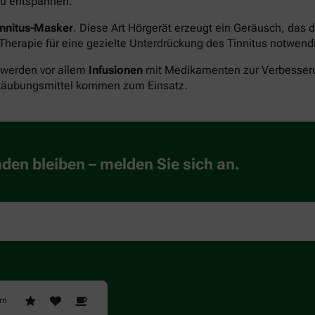
 zu entspannen.
innitus-Masker
. Diese Art Hörgerät erzeugt ein Geräusch, das d
 Therapie für eine gezielte Unterdrückung des Tinnitus notwend
 werden vor allem
Infusionen
mit Medikamenten zur Verbesseru
etäubungsmittel kommen zum Einsatz.
en bleiben – melden Sie sich an.
rn