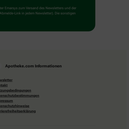
ster Emarsys zum Versand des Newsletters und der
 Abmelde-Link in jedem Newsletter). Die sonstigen
Apotheke.com Informationen
wsletter
ntakt
tzungsbedingungen
tenschutzbestimmungen
pressum
tenschutzhinweise
rierefreiheitserklärung