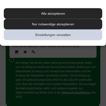
Immer auf dem Laufenden bleiben –
melden Sie sich an.
Alle akzeptieren
Nur notwendige akzeptieren
Einstellungen verwalten
Sind Sie ein Mensch? Dann wählen Sie bitte
die Tasse
Ich willige hiermit ein, dass meine personenbezogenen Daten
von der Alliance Healthcare Deutschland GmbH (AHD) und vom
Dienstleister Emarsys zum Versand des Newsletters und der
Analyse der Newsletter verarbeitet werden. Die Einwilligung
kann ich jederzeit gegenüber AHD für die Zukunft widerrufen
(z.B. über den Abmelde-Link in jedem Newsletter). Die sonstigen
Kontaktmöglichkeiten dafür und weitere Angaben zur
Datenverarbeitung finden sich in der
Datenschutzerklärung
von
AHD.