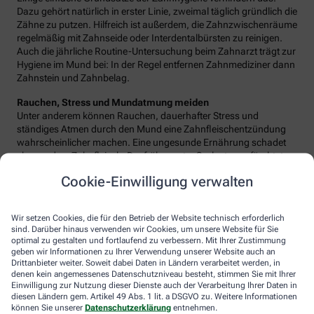
Dazu gehört natürlich in erster Linie, zweimal täglich gründlich die
Zähne zu putzen. Hilfreich ist außerdem, die Zahnzwischenräume
regelmäßig mit Zahnseide oder Interdentalbürsten zu reinigen.
Auch die jährliche Routine-Untersuchung beim Zahnarzt trägt zur
Hygiene im Mund bei: In der Regel entfernen Zahnmediziner dann
Zahnstein und Zahnbelag.
Rauchen, Stress und Mundatmung meiden
Unter anderem können Rauchen, dauerhafter Stress und
ständiges Atmen durch den Mund eine Zahnfleischentzündung
wahrscheinlicher machen. Eine ungesunde Ernährung schadet
ebenso dem Zahnfleisch. Der früher unter Seeleuten gefürchtete
Skorbut etwa ist eine Zahnfleischentzündung durch Vitamin C-
Cookie-Einwilligung verwalten
Mangel. In westlichen Industrieländern wie Deutschland kommt
das allerdings so gut wie nicht mehr vor.
Wir setzen Cookies, die für den Betrieb der Website technisch erforderlich
sind. Darüber hinaus verwenden wir Cookies, um unsere Website für Sie
optimal zu gestalten und fortlaufend zu verbessern. Mit Ihrer Zustimmung
geben wir Informationen zu Ihrer Verwendung unserer Website auch an
Drittanbieter weiter. Soweit dabei Daten in Ländern verarbeitet werden, in
denen kein angemessenes Datenschutzniveau besteht, stimmen Sie mit Ihrer
Einwilligung zur Nutzung dieser Dienste auch der Verarbeitung Ihrer Daten in
diesen Ländern gem. Artikel 49 Abs. 1 lit. a DSGVO zu. Weitere Informationen
können Sie unserer
Datenschutzerklärung
entnehmen.