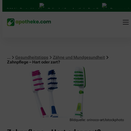
Zähne und Mundgesundheit
00 Mal in Deutschland
Online bei Ihrer Apotheke Bestellen
Bequem zwische
...
Gesundheitstipps
Zähne und Mundgesundheit
Zahnpflege – Hart oder zart?
Bildquelle: orinoco-art/istockphoto