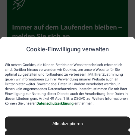
Immer auf dem Laufenden bleiben –
melden Sie sich an.
Cookie-Einwilligung verwalten
Wir setzen Cookies, die für den Betrieb der Website technisch erforderlich
sind. Darüber hinaus verwenden wir Cookies, um unsere Website für Sie
optimal zu gestalten und fortlaufend zu verbessern. Mit Ihrer Zustimmung
geben wir Informationen zu Ihrer Verwendung unserer Website auch an
Drittanbieter weiter. Soweit dabei Daten in Ländern verarbeitet werden, in
Sind Sie ein Mensch? Dann wählen Sie bitte
die Tasse
denen kein angemessenes Datenschutzniveau besteht, stimmen Sie mit Ihrer
Einwilligung zur Nutzung dieser Dienste auch der Verarbeitung Ihrer Daten in
diesen Ländern gem. Artikel 49 Abs. 1 lit. a DSGVO zu. Weitere Informationen
können Sie unserer
Datenschutzerklärung
entnehmen.
Ich willige hiermit ein, dass meine personenbezogenen Daten
von der Alliance Healthcare Deutschland GmbH (AHD) und vom
Dienstleister Emarsys zum Versand des Newsletters und der
Analyse der Newsletter verarbeitet werden. Die Einwilligung
Alle akzeptieren
kann ich jederzeit gegenüber AHD für die Zukunft widerrufen
(z.B. über den Abmelde-Link in jedem Newsletter). Die sonstigen