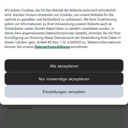
Wir setzen Cookies, die für den Betrieb der Website technisch erforderlich
sind. Darüber hinaus verwenden wir Cookies, um unsere Website für Sie
Zahlarten
optimal zu gestalten und fortlaufend zu verbessern. Mit Ihrer Zustimmung
geben wir Informationen zu Ihrer Verwendung unserer Website auch an
Drittanbieter weiter. Soweit dabei Daten in Ländern verarbeitet werden, in
denen kein angemessenes Datenschutzniveau besteht, stimmen Sie mit Ihrer
Einwilligung zur Nutzung dieser Dienste auch der Verarbeitung Ihrer Daten in
Bitte beachten Sie, dass nicht jede Apotheke auf ia.de die Möglichkeit der
diesen Ländern gem. Artikel 49 Abs. 1 lit. a DSGVO zu. Weitere Informationen
Online-Zahlung zur Verfügung stellt. Die Bezahlung bei Abholung und die
können Sie unserer
Datenschutzerklärung
entnehmen.
Bezahlung bei Botendienstlieferungen, sofern ein Botendienst in der von
Ihnen ausgewählten Apotheke angeboten wird, ist immer möglich.
Alle akzeptieren
Lieferarten
Nur notwendige akzeptieren
Abholung in der Apotheke
Einstellungen verwalten
Botendienst
Nach Verfügbarkeit. Bitte beachten Sie, dass nicht alle Apotheken diesen
Service anbieten.