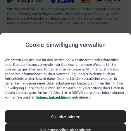
Bitte beachten Sie, dass nicht jede Apotheke auf ia.de die Möglichkeit der
Online-Zahlung zur Verfügung stellt. Die Bezahlung bei Abholung und die
Bezahlung bei Botendienstlieferungen, sofern ein Botendienst in der von
Ihnen ausgewählten Apotheke angeboten wird, ist immer möglich.
Cookie-Einwilligung verwalten
Lieferarten
Abholung in der Apotheke
Wir setzen Cookies, die für den Betrieb der Website technisch erforderlich
Botendienst
sind. Darüber hinaus verwenden wir Cookies, um unsere Website für Sie
optimal zu gestalten und fortlaufend zu verbessern. Mit Ihrer Zustimmung
Nach Verfügbarkeit. Bitte beachten Sie, dass nicht alle Apotheken diesen
geben wir Informationen zu Ihrer Verwendung unserer Website auch an
Service anbieten.
Drittanbieter weiter. Soweit dabei Daten in Ländern verarbeitet werden, in
denen kein angemessenes Datenschutzniveau besteht, stimmen Sie mit Ihrer
Einwilligung zur Nutzung dieser Dienste auch der Verarbeitung Ihrer Daten in
diesen Ländern gem. Artikel 49 Abs. 1 lit. a DSGVO zu. Weitere Informationen
können Sie unserer
Datenschutzerklärung
entnehmen.
Apotheke.com Informationen
Newsletter
Alle akzeptieren
Kontakt
Nutzungsbedingungen
Nur notwendige akzeptieren
Datenschutzbestimmungen