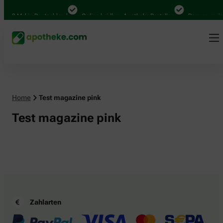
Pill text
.000 Mal in Deutschland
Online bei Ihrer Apotheke Bestellen
Bequem zwisc
Home
Test magazine pink
Test magazine pink
Zahlarten